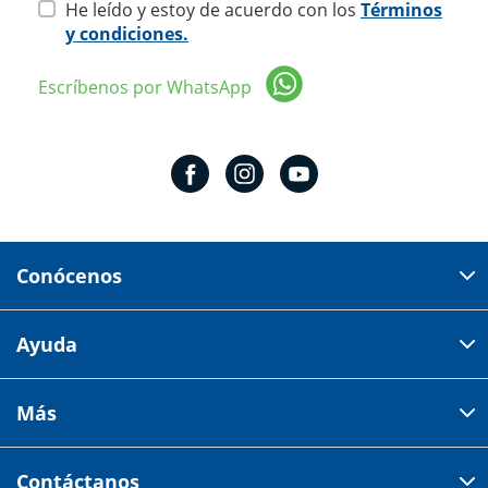
He leído y estoy de acuerdo con los
Términos
y condiciones.
Escríbenos por WhatsApp
Conócenos
Domicilio del corporativo:
Ayuda
Av 18 de marzo # 309. Colonia la Nogalera.
Código postal 44470 Guadalajara, Jalisco, México
Cómo comprar
Más
Tiendas
Credilana
Facturación electrónica
Aviso de privacidad
Centro de ayuda
Contáctanos