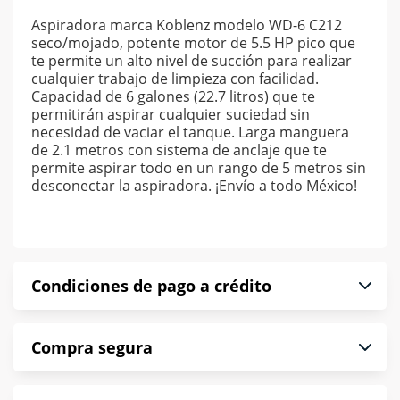
Aspiradora marca Koblenz modelo WD-6 C212
seco/mojado, potente motor de 5.5 HP pico que
te permite un alto nivel de succión para realizar
cualquier trabajo de limpieza con facilidad.
Capacidad de 6 galones (22.7 litros) que te
permitirán aspirar cualquier suciedad sin
necesidad de vaciar el tanque. Larga manguera
de 2.1 metros con sistema de anclaje que te
permite aspirar todo en un rango de 5 metros sin
desconectar la aspiradora. ¡Envío a todo México!
Condiciones de pago a crédito
Precio calculado a 52 semanas abonando
Compra segura
puntualmente. Al finalizar tu compra generas el
2% en monedero electrónico.
En Muebles América te informamos que tu