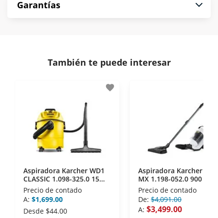
*Sujeto a aprobación de crédito conforme a
Garantías
compra es segura de principio a fin.
norma de Muebles América.
Protegemos la seguridad de información y
En Muebles América nos interesa tu satisfacción.
comunicación de nuestros clientes.
Si necesitas mayor detalle de tu garantía,
consulta los términos y condiciones
aquí
.
Contamos con:
También te puede interesar
- Certificados de seguridad SSL y Encriptación 3D.
- Sello de confianza correspondiente,
favorite
disposiciones legales y Códigos de Ética de la
Asociación Mexicana de Internet (AIMX).
- Nos encontramos en la lista de socios Activos de
la Asociación de Internet.MX.
Aspiradora Karcher WD1
Aspiradora Karcher VC3
CLASSIC 1.098-325.0 15
MX 1.198-052.0 900 Ml
Lts
Precio de contado
Precio de contado
A:
$1,699.00
De:
$4,091.00
$3,499.00
A:
Desde
$44.00