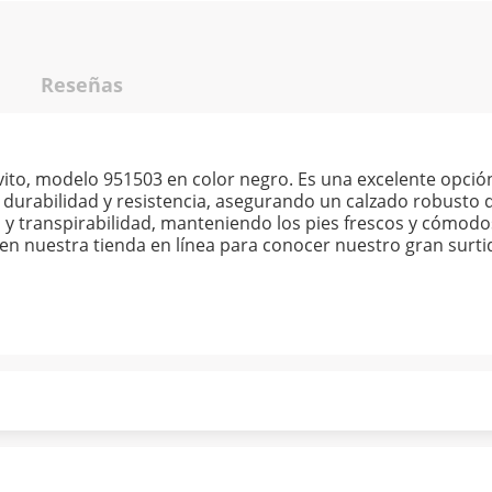
Reseñas
to, modelo 951503 en color negro. Es una excelente opción p
 durabilidad y resistencia, asegurando un calzado robusto q
 y transpirabilidad, manteniendo los pies frescos y cómodos
n nuestra tienda en línea para conocer nuestro gran surti
ndo puntualmente. Al finalizar tu compra generas el 2% en