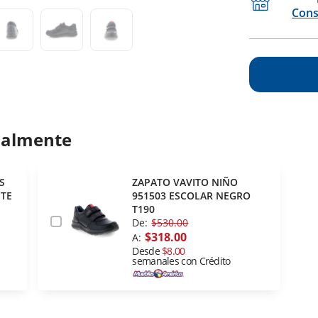
Cons
ualmente
S
ZAPATO VAVITO NIÑO
NTE
951503 ESCOLAR NEGRO
T190
De:
$530.00
$318.00
A:
Desde
$8.00
semanales con Crédito