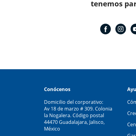
tenemos para
Conócenos
Ay
Domicilio del corporativo:
Cóm
Av 18 de marzo # 309. Colonia
Cre
la Nogalera. Código postal
44470 Guadalajara, Jalisco,
Cen
México
Gar