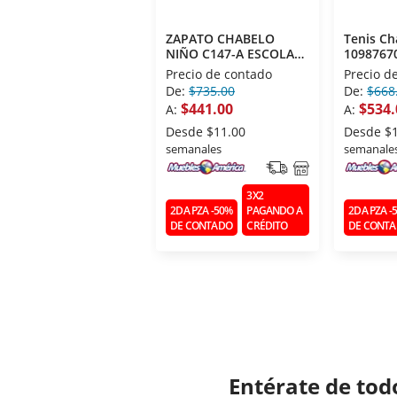
ZAPATO CHABELO
Tenis Ch
NIÑO C147-A ESCOLAR
10987670
NEGRO T200
Niño 19
Precio de contado
Precio d
De:
$735.00
De:
$668
$441.00
$534.
A:
A:
Desde
$11.00
Desde
$
semanales
semanale
3X2
2DA PZA -50%
PAGANDO A
2DA PZA -
DE CONTADO
CRÉDITO
DE CONT
Entérate de tod