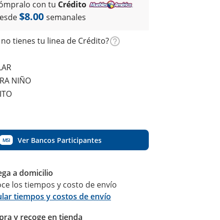
ómpralo con tu
Crédito
$8.00
esde
semanales
no tienes tu linea de Crédito?
LAR
RA NIÑO
ITO
Ver Bancos Participantes
MSI
ega a domicilio
ce los tiempos y costo de envío
ular tiempos y costos de envío
ra y recoge en tienda