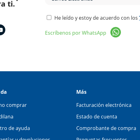
 ti.
He leído y estoy de acuerdo con los
Escríbenos por WhatsApp
uda
Más
o comprar
Facturación electrónica
dilana
Estado de cuenta
tro de ayuda
Comprobante de compra
antías y devoluciones
Preguntas frecuentes