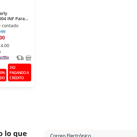
arly
04 INF Para
e contado
.00
00
14.00
s
3X2
50%
PAGANDO A
ADO
CRÉDITO
o lo que