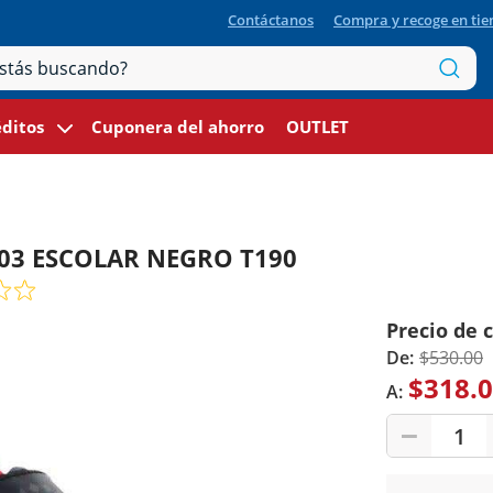
Contáctanos
Compra y recoge en ti
ditos
Cuponera del ahorro
OUTLET
03 ESCOLAR NEGRO T190
Precio de 
De:
$530.00
$318.
A:
1