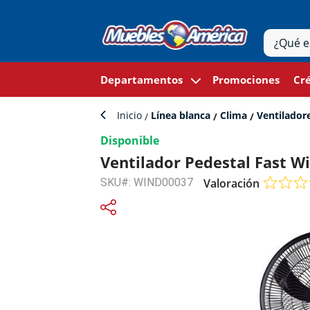
Departamentos
Promociones
Cré
Inicio
Línea blanca
Clima
Ventilador
Disponible
Ventilador Pedestal Fast W
SKU#: WIND00037
Valoración