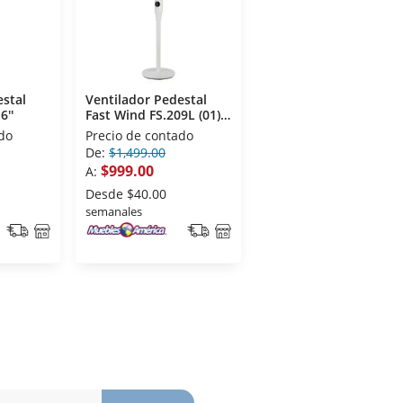
estal
Ventilador Pedestal
6''
Fast Wind FS.209L (01)
10''
do
Precio de contado
De:
$1,499.00
$999.00
A:
Desde
$40.00
semanales