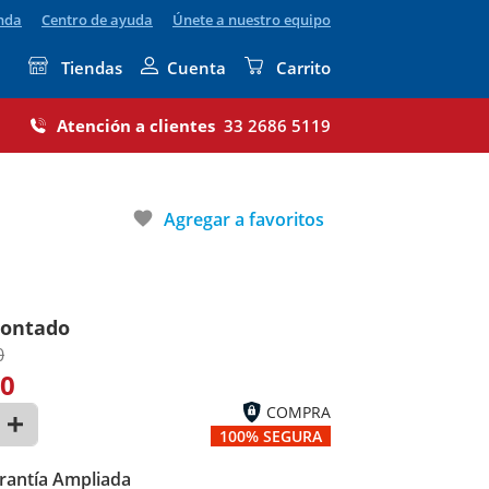
enda
Centro de ayuda
Únete a nuestro equipo
Tiendas
Cuenta
Carrito
Atención a clientes
33 2686 5119
favorite
Agregar a favoritos
contado
0
00
COMPRA
100% SEGURA
rantía Ampliada