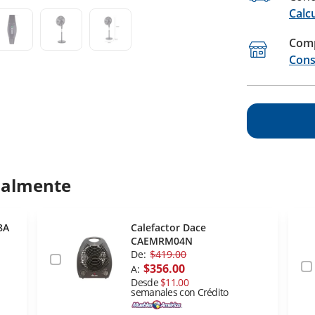
Calc
Comp
Cons
ualmente
8A
Calefactor Dace
CAEMRM04N
De:
$419.00
$356.00
A:
Desde
$11.00
semanales con Crédito