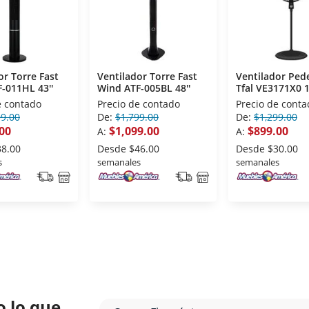
or Torre Fast
Ventilador Torre Fast
Ventilador Ped
-011HL 43''
Wind ATF-005BL 48''
Tfal VE3171X0 1
e contado
Precio de contado
Precio de conta
99.00
De:
$1,799.00
De:
$1,299.00
00
$1,099.00
$899.00
A:
A:
38.00
Desde
$46.00
Desde
$30.00
s
semanales
semanales
o lo que