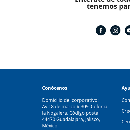
tenemos para
Conócenos
Ay
Domicilio del corporativo:
Cóm
Av 18 de marzo # 309. Colonia
Cre
la Nogalera. Código postal
44470 Guadalajara, Jalisco,
Cen
México