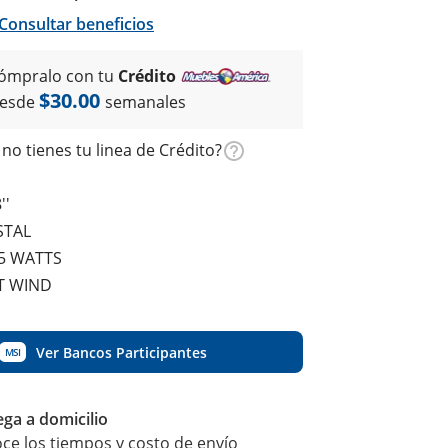
Consultar beneficios
ómpralo con tu
Crédito
$30.00
esde
semanales
no tienes tu linea de Crédito?
''
STAL
55 WATTS
T WIND
Ver Bancos Participantes
MSI
ega a domicilio
ce los tiempos y costo de envío