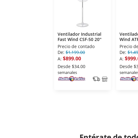
Ventilador Industrial
Ventilad
Fast Wind CSF-50 20''
Wind ATF
Precio de contado
Precio d
De:
$1,199.00
De:
$1,4
$899.00
$999.
A:
A:
Desde
$34.00
Desde
$
semanales
semanale
Entérate de tod