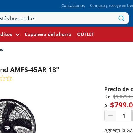
Contáctanos
Compra y recoge en ti
ditos
Cuponera del ahorro
OUTLET
es
ind AMFS-45AR 18''
Precio de 
De:
$1,029.0
$799.
A:
1
Agrega la Ga