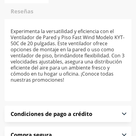
Reseñas
Experimenta la versatilidad y eficiencia con el
Ventilador de Pared y Piso Fast Wind Modelo KYT-
50C de 20 pulgadas. Este ventilador ofrece
opciones de montaje en la pared o uso como
ventilador de piso, brindándote flexibilidad. Con 3
velocidades ajustables, asegura una distribución
eficiente del aire para un ambiente fresco y
cómodo en tu hogar u oficina. ¡Conoce todas
nuestras promociones!
Condiciones de pago a crédito
Precio calculado a 52 semanas abonando
Compra segura
puntualmente. Al finalizar tu compra generas el