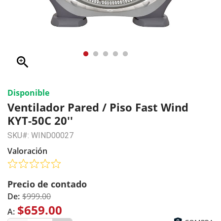
zoom_in
Disponible
Ventilador Pared / Piso Fast Wind
KYT-50C 20''
SKU#: WIND00027
Valoración
Precio de contado
De:
$999.00
$659.00
A: