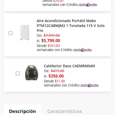
Desde
$29.00
semanales con Crédito
Aire Acondicionado Portátil Mabe
PTM12CABWJM2 1 Tonelada 115 V Solo
Frio
De:
$7,999.00
$5,799.00
A:
Desde
$161.00
semanales con Crédito
Calefactor Dace CAEMRM04N
De:
$419.00
$356.00
A:
Desde
$11.00
semanales con Crédito
Descripción
Características