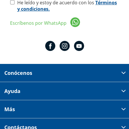
He leído y estoy de acuerdo con los
Términos
y condiciones.
Escríbenos por WhatsApp
Conócenos
Domicilio del corporativo:
Ayuda
Av 18 de marzo # 309. Colonia la Nogalera.
Código postal 44470 Guadalajara, Jalisco, México
Cómo comprar
Más
Tiendas
Credilana
Facturación electrónica
Aviso de privacidad
Centro de ayuda
Contáctanos