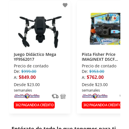
favorite
disposiciones legales y Códigos de Ética de la
Asociación Mexicana de Internet (AIMX).
- Nos encontramos en la lista de socios Activos de
la Asociación de Internet.MX.
Juego Didáctico Mega
Pista Fisher Price
YF9562017
IMAGINEXT DSCF
BATIMÓVIL LUCES Y
Precio de contado
Precio de contado
SONIDO HGX96
De:
$999.00
De:
$953.00
$849.00
$762.00
A:
A:
Desde
$23.00
Desde
$23.00
semanales
semanales
3X2 PAGANDO A CRÉDITO
3X2 PAGANDO A CRÉDITO
Entérate de todo lo que tenemos para ti.