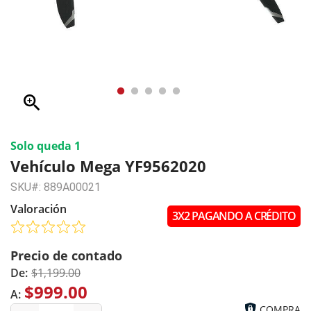
zoom_in
Solo queda 1
Vehículo Mega YF9562020
SKU#: 889A00021
Valoración
3X2 PAGANDO A CRÉDITO
Precio de contado
De:
$1,199.00
$999.00
A:
COMPRA