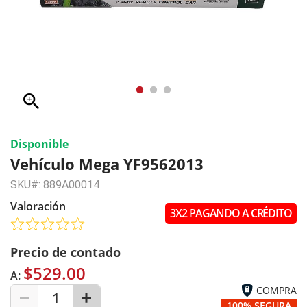
zoom_in
Disponible
Vehículo Mega YF9562013
SKU#: 889A00014
Valoración
3X2 PAGANDO A CRÉDITO
Precio de contado
$529.00
A:
COMPRA
1
100% SEGURA