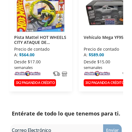
la Asociación de Internet.MX.
Pista Mattel HOT WHEELS
Vehículo Mega YF95620
CITY ATAQUE DE
SERPIENTE JBM63
Precio de contado
Precio de contado
A:
$564.00
A:
$589.00
Desde
$17.00
Desde
$15.00
semanales
semanales
3X2 PAGANDO A CRÉDITO
3X2 PAGANDO A CRÉDITO
Entérate de todo lo que tenemos para ti.
Enviar