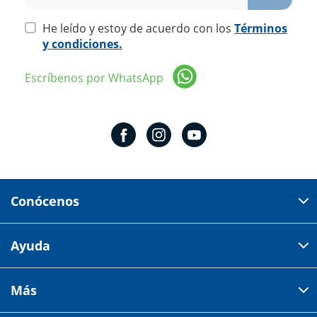
He leído y estoy de acuerdo con los
Términos
y condiciones.
Escríbenos por WhatsApp
Conócenos
Domicilio del corporativo:
Ayuda
Av 18 de marzo # 309. Colonia la Nogalera.
Código postal 44470 Guadalajara, Jalisco, México
Cómo comprar
Más
Tiendas
Credilana