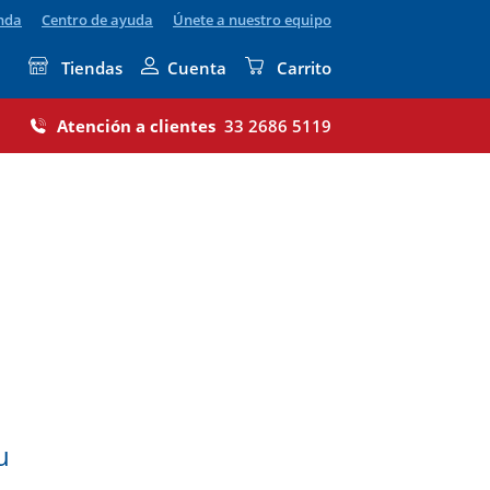
enda
Centro de ayuda
Únete a nuestro equipo
Tiendas
Cuenta
Carrito
Atención a clientes
33 2686 5119
u