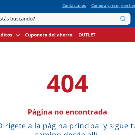
Contáctanos
Compra y recoge en ti
ditos
Cuponera del ahorro
OUTLET
404
Página no encontrada
Dirígete a la página principal y sigue t
camino desde allí.