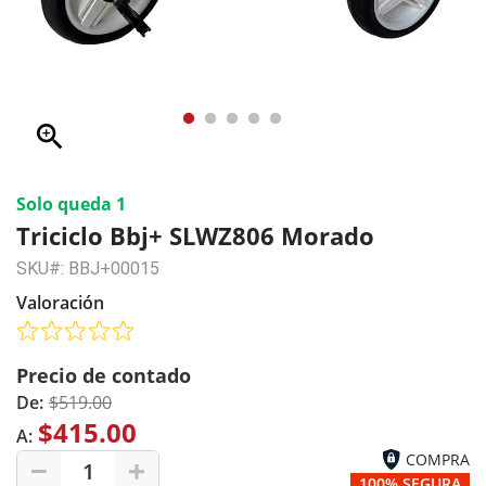
zoom_in
Solo queda 1
Triciclo Bbj+ SLWZ806 Morado
SKU#: BBJ+00015
Valoración
Precio de contado
De:
$519.00
$415.00
A:
COMPRA
1
100% SEGURA