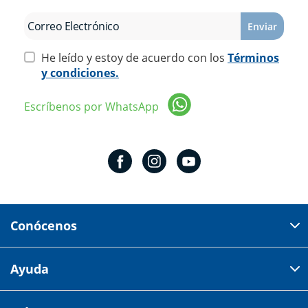
Enviar
He leído y estoy de acuerdo con los
Términos
y condiciones.
Escríbenos por WhatsApp
Conócenos
Domicilio del corporativo:
Ayuda
Av 18 de marzo # 309. Colonia la Nogalera.
Código postal 44470 Guadalajara, Jalisco, México
Cómo comprar