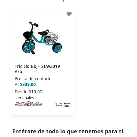
- Certificados de seguridad SSL y Encriptación 3D.
- Sello de confianza correspondiente,
favorite
disposiciones legales y Códigos de Ética de la
Asociación Mexicana de Internet (AIMX).
- Nos encontramos en la lista de socios Activos de
la Asociación de Internet.MX.
Triciclo Bbj+ SLWZ019
Azul
Precio de contado
A:
$839.00
Desde
$19.00
semanales
Entérate de todo lo que tenemos para ti.