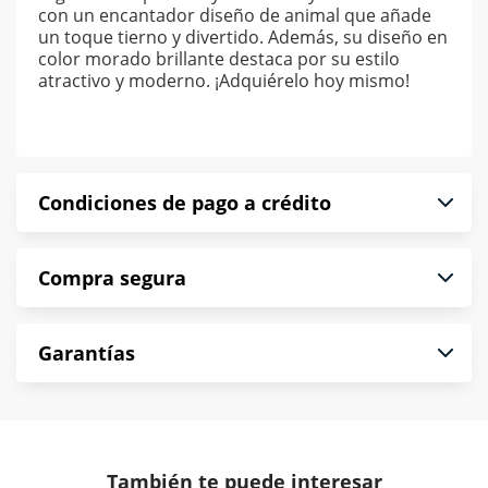
con un encantador diseño de animal que añade
un toque tierno y divertido. Además, su diseño en
color morado brillante destaca por su estilo
atractivo y moderno. ¡Adquiérelo hoy mismo!
Condiciones de pago a crédito
Precio calculado a 52 semanas abonando
Compra segura
puntualmente. Al finalizar tu compra generas el
2% en monedero electrónico.
En Muebles América te informamos que tu
*Sujeto a aprobación de crédito conforme a
Garantías
compra es segura de principio a fin.
norma de Muebles América.
Protegemos la seguridad de información y
En Muebles América nos interesa tu satisfacción.
comunicación de nuestros clientes.
Si necesitas mayor detalle de tu garantía,
consulta los términos y condiciones
aquí
.
Contamos con:
También te puede interesar