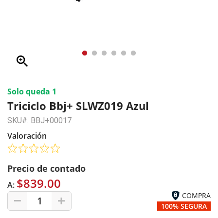
zoom_in
Solo queda 1
Triciclo Bbj+ SLWZ019 Azul
SKU#: BBJ+00017
Valoración
Precio de contado
$839.00
A:
COMPRA
1
100% SEGURA