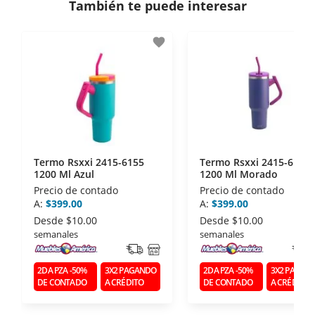
También te puede interesar
- Certificados de seguridad SSL y Encriptación 3D.
- Sello de confianza correspondiente,
favorite
disposiciones legales y Códigos de Ética de la
Asociación Mexicana de Internet (AIMX).
- Nos encontramos en la lista de socios Activos de
la Asociación de Internet.MX.
Termo Rsxxi 2415-6155
Termo Rsxxi 2415-6156
1200 Ml Azul
1200 Ml Morado
Precio de contado
Precio de contado
A:
$399.00
A:
$399.00
Desde
$10.00
Desde
$10.00
semanales
semanales
2DA PZA -50%
3X2 PAGANDO
2DA PZA -50%
3X2 PAGAN
DE CONTADO
A CRÉDITO
DE CONTADO
A CRÉDITO