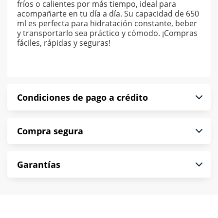
fríos o calientes por más tiempo, ideal para
acompañarte en tu día a día. Su capacidad de 650
ml es perfecta para hidratación constante, beber
y transportarlo sea práctico y cómodo. ¡Compras
fáciles, rápidas y seguras!
Condiciones de pago a crédito
Precio calculado a 52 semanas abonando
Compra segura
puntualmente. Al finalizar tu compra generas el
2% en monedero electrónico.
En Muebles América te informamos que tu
*Sujeto a aprobación de crédito conforme a
Garantías
compra es segura de principio a fin.
norma de Muebles América.
Protegemos la seguridad de información y
En Muebles América nos interesa tu satisfacción.
comunicación de nuestros clientes.
Si necesitas mayor detalle de tu garantía,
consulta los términos y condiciones
aquí
.
Contamos con: