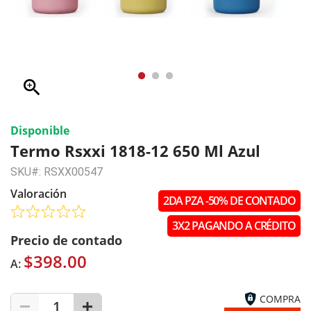
zoom_in
Disponible
Termo Rsxxi 1818-12 650 Ml Azul
SKU#: RSXX00547
Valoración
2DA PZA -50% DE CONTADO
3X2 PAGANDO A CRÉDITO
Precio de contado
$398.00
A:
COMPRA
1