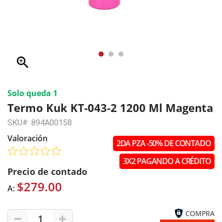
zoom_in
Solo queda 1
Termo Kuk KT-043-2 1200 Ml Magenta
SKU#: 894A00158
Valoración
2DA PZA -50% DE CONTADO
3X2 PAGANDO A CRÉDITO
Precio de contado
$279.00
A:
COMPRA
1