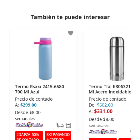
Si necesitas mayor detalle de tu garantía,
consulta los términos y condiciones
aquí
.
Contamos con:
También te puede interesar
- Certificados de seguridad SSL y Encriptación 3D.
- Sello de confianza correspondiente,
favorite
disposiciones legales y Códigos de Ética de la
Asociación Mexicana de Internet (AIMX).
- Nos encontramos en la lista de socios Activos de
la Asociación de Internet.MX.
Termo Rsxxi 2415-6580
Termo Tfal K3063214 50
700 Ml Azul
Ml Acero Inoxidable
Precio de contado
Precio de contado
A:
$299.00
De:
$602.00
$331.00
A:
Desde
$8.00
semanales
Desde
$8.00
semanales
2DA PZA -50%
3X2 PAGANDO
DE CONTADO
A CRÉDITO