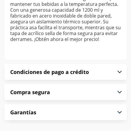
mantener tus bebidas a la temperatura perfecta.
Con una generosa capacidad de 1200 ml y
fabricado en acero inoxidable de doble pared,
asegura un aislamiento térmico superior. Su
práctica asa facilita el transporte, mientras que su
tapa de acrílico sella de forma segura para evitar
derrames. ¡Obtén ahora el mejor precio!
Condiciones de pago a crédito
Precio calculado a 52 semanas abonando
Compra segura
puntualmente. Al finalizar tu compra generas el
2% en monedero electrónico.
En Muebles América te informamos que tu
*Sujeto a aprobación de crédito conforme a
Garantías
compra es segura de principio a fin.
norma de Muebles América.
Protegemos la seguridad de información y
En Muebles América nos interesa tu satisfacción.
comunicación de nuestros clientes.