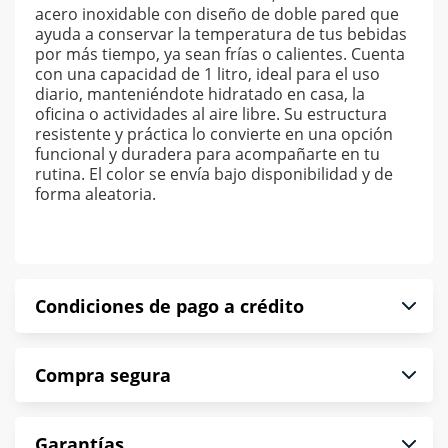
acero inoxidable con diseño de doble pared que
ayuda a conservar la temperatura de tus bebidas
por más tiempo, ya sean frías o calientes. Cuenta
con una capacidad de 1 litro, ideal para el uso
diario, manteniéndote hidratado en casa, la
oficina o actividades al aire libre. Su estructura
resistente y práctica lo convierte en una opción
funcional y duradera para acompañarte en tu
rutina. El color se envía bajo disponibilidad y de
forma aleatoria.
Condiciones de pago a crédito
Precio calculado a 52 semanas abonando
Compra segura
puntualmente. Al finalizar tu compra generas el
2% en monedero electrónico.
En Muebles América te informamos que tu
*Sujeto a aprobación de crédito conforme a
Garantías
compra es segura de principio a fin.