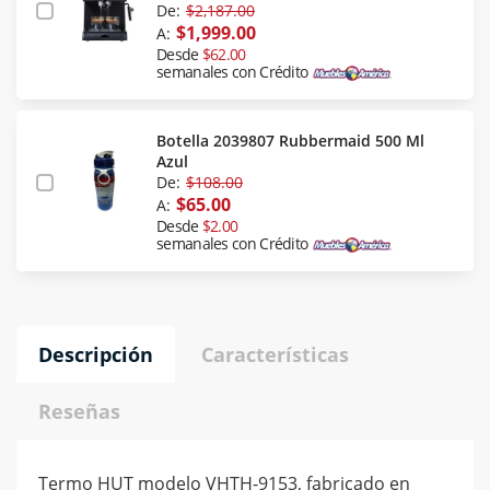
De:
$2,187.00
$1,999.00
A:
Desde
$62.00
semanales con Crédito
Botella 2039807 Rubbermaid 500 Ml
Azul
De:
$108.00
$65.00
A:
Desde
$2.00
semanales con Crédito
Descripción
Características
Reseñas
Termo HUT modelo VHTH-9153, fabricado en