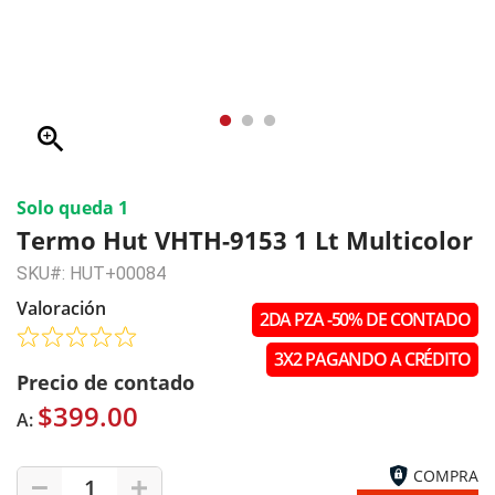
zoom_in
Solo queda 1
Termo Hut VHTH-9153 1 Lt Multicolor
SKU#: HUT+00084
Valoración
2DA PZA -50% DE CONTADO
3X2 PAGANDO A CRÉDITO
Precio de contado
$399.00
A:
COMPRA
1