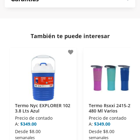
compra es segura de principio a fin.
norma de Muebles América.
Protegemos la seguridad de información y
En Muebles América nos interesa tu satisfacción.
comunicación de nuestros clientes.
Si necesitas mayor detalle de tu garantía,
consulta los términos y condiciones
aquí
.
Contamos con:
También te puede interesar
- Certificados de seguridad SSL y Encriptación 3D.
- Sello de confianza correspondiente,
favorite
disposiciones legales y Códigos de Ética de la
Asociación Mexicana de Internet (AIMX).
- Nos encontramos en la lista de socios Activos de
la Asociación de Internet.MX.
Termo Nyc EXPLORER 102
Termo Rsxxi 2415-2733
3.8 Lts Azul
480 Ml Varios
Precio de contado
Precio de contado
A:
$349.00
A:
$349.00
Desde
$8.00
Desde
$8.00
semanales
semanales