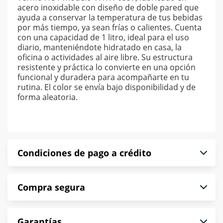
acero inoxidable con diseño de doble pared que
ayuda a conservar la temperatura de tus bebidas
por más tiempo, ya sean frías o calientes. Cuenta
con una capacidad de 1 litro, ideal para el uso
diario, manteniéndote hidratado en casa, la
oficina o actividades al aire libre. Su estructura
resistente y práctica lo convierte en una opción
funcional y duradera para acompañarte en tu
rutina. El color se envía bajo disponibilidad y de
forma aleatoria.
Condiciones de pago a crédito
Precio calculado a 52 semanas abonando
Compra segura
puntualmente. Al finalizar tu compra generas el
2% en monedero electrónico.
En Muebles América te informamos que tu
*Sujeto a aprobación de crédito conforme a
Garantías