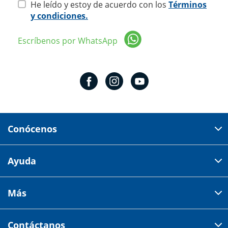
He leído y estoy de acuerdo con los
Términos
y condiciones.
Escríbenos por WhatsApp
Conócenos
Domicilio del corporativo:
Ayuda
Av 18 de marzo # 309. Colonia la Nogalera.
Código postal 44470 Guadalajara, Jalisco, México
Cómo comprar
Más
Tiendas
Credilana
Facturación electrónica
Aviso de privacidad
Centro de ayuda
Contáctanos