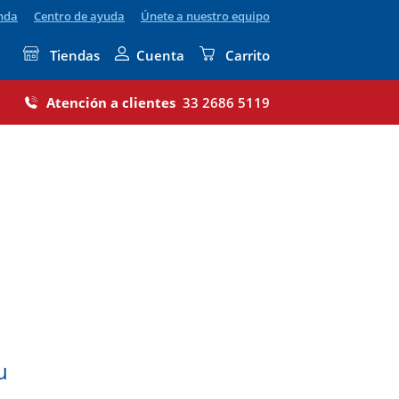
enda
Centro de ayuda
Únete a nuestro equipo
Tiendas
Cuenta
Carrito
Atención a clientes
33 2686 5119
u