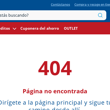
Contáctanos
Compra y recoge en ti
ditos
Cuponera del ahorro
OUTLET
404
Página no encontrada
Dirígete a la página principal y sigue t
camino desde allí.