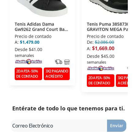
Tenis Adidas Dama
Tenis Puma 38587301
Gw9262 Grand Court Base
GRAVITON MEGA Para
2.0
Caballero 28
Precio de contado
Precio de contado
A:
$1,479.00
De:
$2,086.00
$1,669.00
A:
Desde
$41.00
semanales
Desde
$45.00
semanales
2DA PZA -50%
3X2 PAGANDO
DE CONTADO
A CRÉDITO
2DA PZA -50%
3X2 PAGAN
DE CONTADO
A CRÉDITO
Entérate de todo lo que tenemos para ti.
Enviar