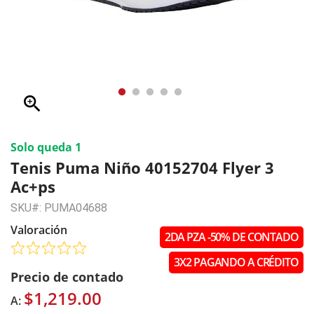
zoom_in
Solo queda 1
Tenis Puma Niño 40152704 Flyer 3
Ac+ps
SKU#: PUMA04688
Valoración
2DA PZA -50% DE CONTADO
3X2 PAGANDO A CRÉDITO
Precio de contado
$1,219.00
A: