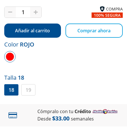
COMPRA
1
100% SEGURA
Añadir al carrito
Comprar ahora
Color
ROJO
Talla
18
18
19
Cómpralo con tu
Crédito
$33.00
Desde
semanales