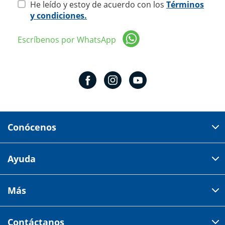
He leído y estoy de acuerdo con los
Términos
y condiciones.
Escríbenos por WhatsApp
Conócenos
Domicilio del corporativo:
Ayuda
Av 18 de marzo # 309. Colonia la Nogalera.
Código postal 44470 Guadalajara, Jalisco, México
Cómo comprar
Más
Tiendas
Credilana
Facturación electrónica
Aviso de privacidad
Centro de ayuda
Contáctanos