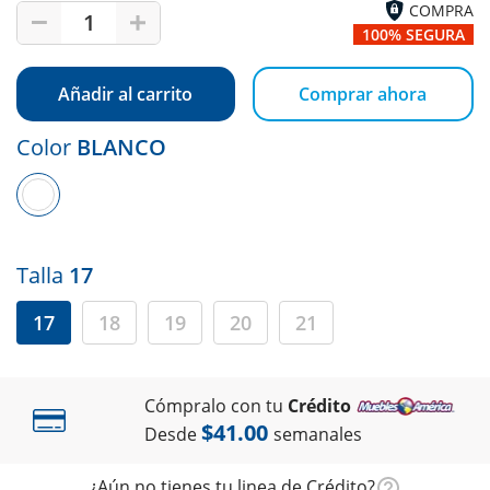
COMPRA
1
100% SEGURA
Añadir al carrito
Comprar ahora
Color
BLANCO
Talla
17
17
18
19
20
21
Cómpralo con tu
Crédito
$41.00
Desde
semanales
¿Aún no tienes tu linea de Crédito?