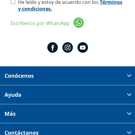
He leído y estoy de acuerdo con los
Términos
y condiciones.
Escríbenos por WhatsApp
Conócenos
Domicilio del corporativo:
Ayuda
Av 18 de marzo # 309. Colonia la Nogalera.
Código postal 44470 Guadalajara, Jalisco, México
Cómo comprar
Más
Tiendas
Credilana
Facturación electrónica
Aviso de privacidad
Centro de ayuda
Contáctanos