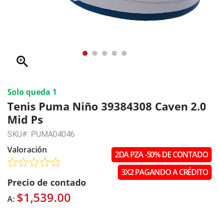
zoom_in
Solo queda 1
Tenis Puma Niño 39384308 Caven 2.0
Mid Ps
SKU#: PUMA04046
Valoración
2DA PZA -50% DE CONTADO
3X2 PAGANDO A CRÉDITO
Precio de contado
$1,539.00
A: