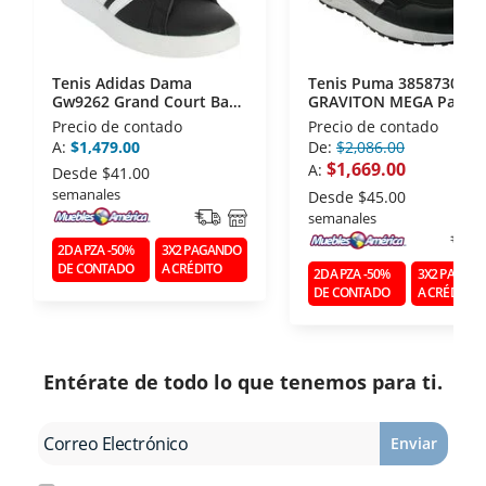
Tenis Adidas Dama
Tenis Puma 38587301
Gw9262 Grand Court Base
GRAVITON MEGA Para
2.0
Caballero 28
Precio de contado
Precio de contado
A:
$1,479.00
De:
$2,086.00
$1,669.00
A:
Desde
$41.00
semanales
Desde
$45.00
semanales
2DA PZA -50%
3X2 PAGANDO
DE CONTADO
A CRÉDITO
2DA PZA -50%
3X2 PAGAN
DE CONTADO
A CRÉDITO
Entérate de todo lo que tenemos para ti.
Enviar