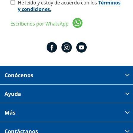
He leído y estoy de acuerdo con los
Términos
y condiciones.
Escríbenos por WhatsApp
Conócenos
Domicilio del corporativo:
Ayuda
Av 18 de marzo # 309. Colonia la Nogalera.
Código postal 44470 Guadalajara, Jalisco, México
Cómo comprar
Más
Tiendas
Credilana
Facturación electrónica
Aviso de privacidad
Centro de ayuda
Contáctanos