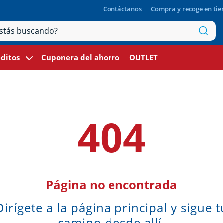
Contáctanos
Compra y recoge en ti
ditos
Cuponera del ahorro
OUTLET
404
Página no encontrada
Dirígete a la página principal y sigue t
camino desde allí.