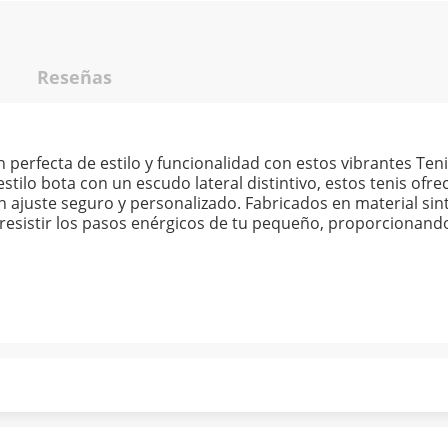
Reseñas
perfecta de estilo y funcionalidad con estos vibrantes Teni
tilo bota con un escudo lateral distintivo, estos tenis ofr
 ajuste seguro y personalizado. Fabricados en material sinté
 resistir los pasos enérgicos de tu pequeño, proporcionan
ndo puntualmente. Al finalizar tu compra generas el 2% en