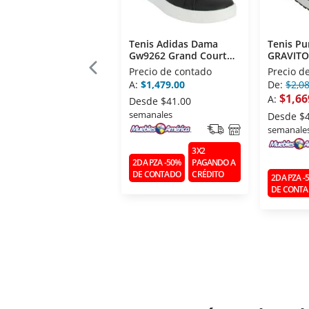
Tenis Adidas Dama
Tenis P
Gw9262 Grand Court
GRAVITO
Base 2.0
Caballer
Precio de contado
Precio d
A:
$1,479.00
De:
$2,0
$1,66
A:
Desde
$41.00
semanales
Desde
$
semanale
3X2
2DA PZA -50%
PAGANDO A
DE CONTADO
CRÉDITO
2DA PZA -
DE CONT