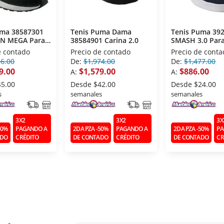
uma 38587301
Tenis Puma Dama
Tenis Puma 39
N MEGA Para
38584901 Carina 2.0
SMASH 3.0 Par
o 28
Caballero 28
e contado
Precio de contado
Precio de conta
86.00
De:
$1,974.00
De:
$1,477.00
9.00
$1,579.00
$886.00
A:
A:
45.00
Desde
$42.00
Desde
$24.00
s
semanales
semanales
3X2
3X2
3X
50%
PAGANDO A
2DA PZA -50%
PAGANDO A
2DA PZA -50%
PA
ADO
CRÉDITO
DE CONTADO
CRÉDITO
DE CONTADO
CR