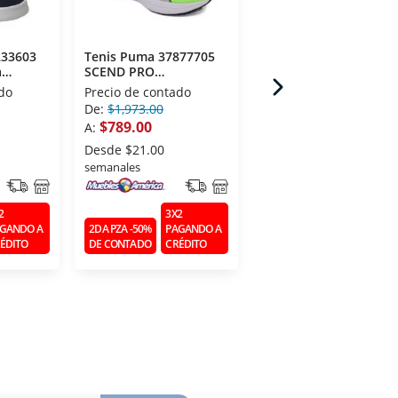
233603
Tenis Puma 37877705
Tenis Puma Junior
a
SCEND PRO
39383101 Rebound V5
ENGINEERED Verde
Mid Jr
do
Precio de contado
Precio de contado
De:
$1,973.00
A:
$1,769.00
$789.00
A:
Desde
$48.00
semanales
Desde
$21.00
semanales
3X2
2DA PZA -50%
PAGANDO 
2
3X2
DE CONTADO
CRÉDITO
GANDO A
2DA PZA -50%
PAGANDO A
ÉDITO
DE CONTADO
CRÉDITO