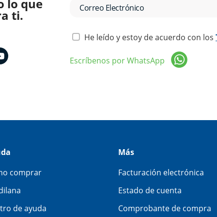
o lo que
 ti.
He leído y estoy de acuerdo con los
Escríbenos por WhatsApp
uda
Más
o comprar
Facturación electrónica
dilana
Estado de cuenta
tro de ayuda
Comprobante de compra