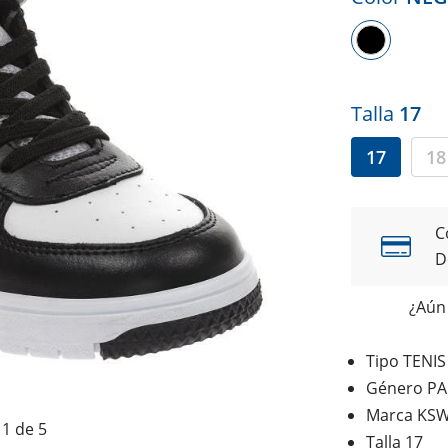
Talla
17
17
18
C
D
¿Aún 
Tipo TENI
Género PA
Marca KSW
1 de 5
Talla 17