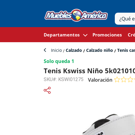
Departamentos
Promociones
Cré
Inicio
Calzado
Calzado niño
Tenis ca
Solo queda 1
Tenis Kswiss Niño 5k021010
SKU#: KSWI01275
Valoración