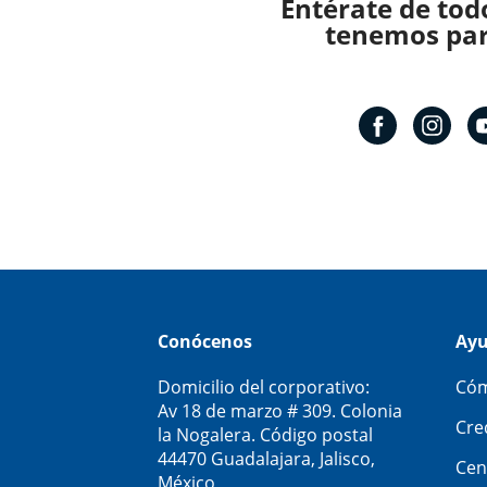
Entérate de tod
tenemos para
Conócenos
Ay
Domicilio del corporativo:
Cóm
Av 18 de marzo # 309. Colonia
Cre
la Nogalera. Código postal
44470 Guadalajara, Jalisco,
Cen
México