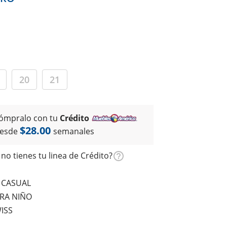
20
21
ómpralo con tu
Crédito
$28.00
esde
semanales
no tienes tu linea de Crédito?
S CASUAL
RA NIÑO
ISS