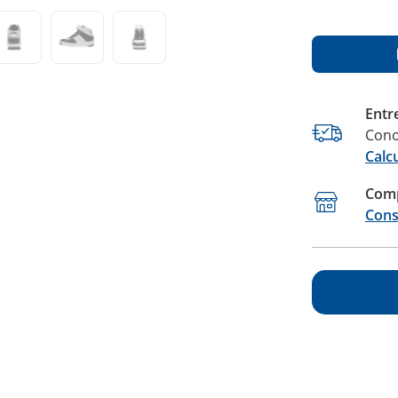
Entr
Cono
Calc
Comp
Cons