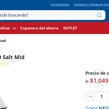
Contáctanos
Compra y recoge en ti
ditos
Cuponera del ahorro
OUTLET
sual
 Salt Mid
Precio de 
$1,049
A:
1
Color
NE