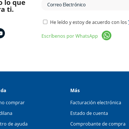
o lo que
 ti.
He leído y estoy de acuerdo con los
Escríbenos por WhatsApp
uda
Más
o comprar
Facturación electrónica
dilana
Estado de cuenta
tro de ayuda
Comprobante de compra