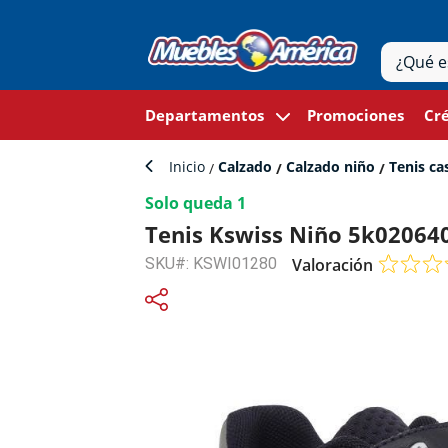
Departamentos
Promociones
Cré
Inicio
Calzado
Calzado niño
Tenis ca
Solo queda 1
Tenis Kswiss Niño 5k020640
SKU#: KSWI01280
Valoración