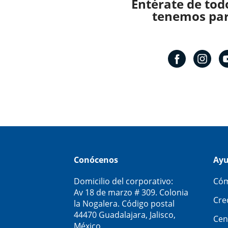
Entérate de tod
tenemos para
Conócenos
Ay
Domicilio del corporativo:
Cóm
Av 18 de marzo # 309. Colonia
Cre
la Nogalera. Código postal
44470 Guadalajara, Jalisco,
Cen
México