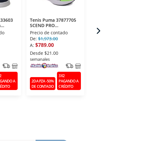
233603
Tenis Puma 37877705
Tenis Puma Junior
a
SCEND PRO
39383101 Rebound V5
ENGINEERED Verde
Mid Jr
do
Precio de contado
Precio de contado
De:
$1,973.00
A:
$1,769.00
$789.00
A:
Desde
$48.00
semanales
Desde
$21.00
semanales
3X2
2DA PZA -50%
PAGANDO 
2
3X2
DE CONTADO
CRÉDITO
GANDO A
2DA PZA -50%
PAGANDO A
ÉDITO
DE CONTADO
CRÉDITO