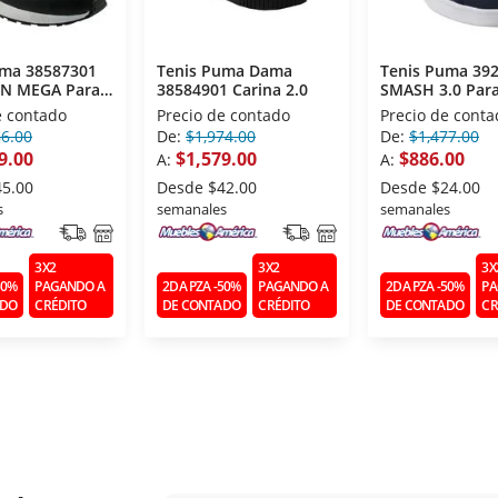
uma 38587301
Tenis Puma Dama
Tenis Puma 39
N MEGA Para
38584901 Carina 2.0
SMASH 3.0 Par
o 28
Caballero 28
e contado
Precio de contado
Precio de conta
86.00
De:
$1,974.00
De:
$1,477.00
9.00
$1,579.00
$886.00
A:
A:
45.00
Desde
$42.00
Desde
$24.00
s
semanales
semanales
3X2
3X2
3X
50%
PAGANDO A
2DA PZA -50%
PAGANDO A
2DA PZA -50%
PA
ADO
CRÉDITO
DE CONTADO
CRÉDITO
DE CONTADO
CR