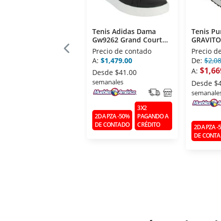
Tenis Adidas Dama
Tenis P
Gw9262 Grand Court
GRAVITO
Base 2.0
Caballer
Precio de contado
Precio d
A:
$1,479.00
De:
$2,0
$1,66
A:
Desde
$41.00
semanales
Desde
$
semanale
3X2
2DA PZA -50%
PAGANDO A
DE CONTADO
CRÉDITO
2DA PZA -
DE CONT