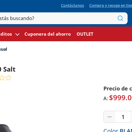
Contáctanos
Compra y recoge en ti
ditos
Cuponera del ahorro
OUTLET
sual
 Salt
Precio de 
$999.0
A:
1
Color
BLA