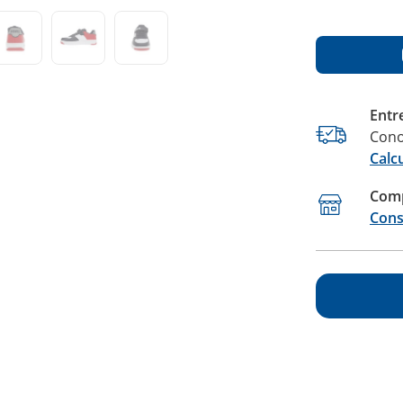
Entr
Cono
Calc
Comp
Cons