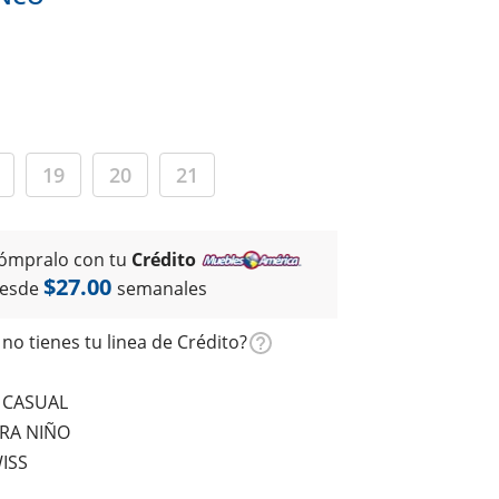
19
20
21
ómpralo con tu
Crédito
$27.00
esde
semanales
no tienes tu linea de Crédito?
S CASUAL
RA NIÑO
ISS