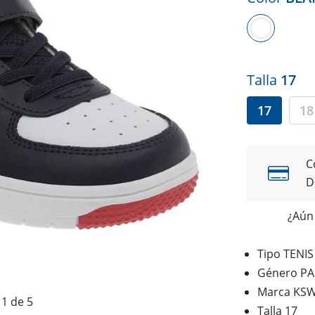
Talla
17
17
18
C
D
¿Aún 
Tipo TENI
Género PA
Marca KSW
1 de 5
Talla 17