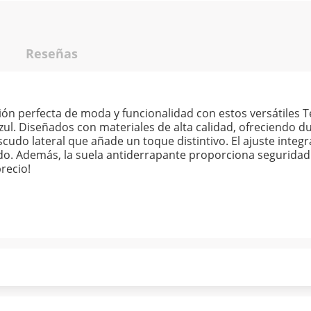
Reseñas
ón perfecta de moda y funcionalidad con estos versátiles T
. Diseñados con materiales de alta calidad, ofreciendo dur
cudo lateral que añade un toque distintivo. El ajuste inte
o. Además, la suela antiderrapante proporciona seguridad 
recio!
ndo puntualmente. Al finalizar tu compra generas el 2% en