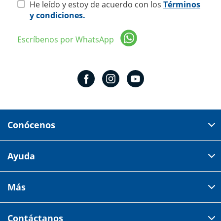
He leído y estoy de acuerdo con los
Términos
y condiciones.
Escríbenos por WhatsApp
Conócenos
Domicilio del corporativo:
Ayuda
Av 18 de marzo # 309. Colonia la Nogalera.
Código postal 44470 Guadalajara, Jalisco, México
Cómo comprar
Más
Tiendas
Credilana
Facturación electrónica
Aviso de privacidad
Centro de ayuda
Contáctanos