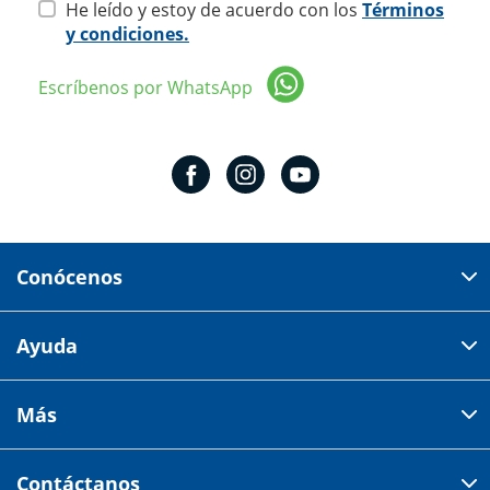
He leído y estoy de acuerdo con los
Términos
y condiciones.
Escríbenos por WhatsApp
Conócenos
Domicilio del corporativo:
Ayuda
Av 18 de marzo # 309. Colonia la Nogalera.
Código postal 44470 Guadalajara, Jalisco, México
Cómo comprar
Más
Tiendas
Credilana
Facturación electrónica
Aviso de privacidad
Centro de ayuda
Contáctanos