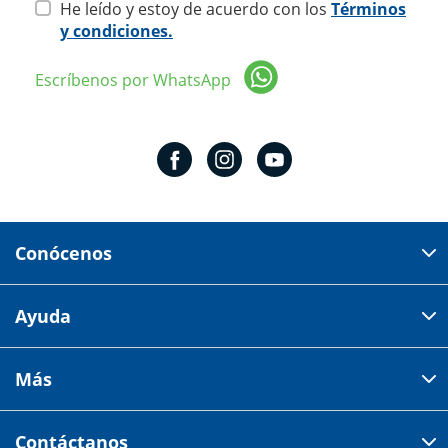
He leído y estoy de acuerdo con los
Términos
y condiciones.
Escríbenos por WhatsApp
Conócenos
Domicilio del corporativo:
Ayuda
Av 18 de marzo # 309. Colonia la Nogalera.
Código postal 44470 Guadalajara, Jalisco, México
Cómo comprar
Más
Tiendas
Credilana
Facturación electrónica
Aviso de privacidad
Centro de ayuda
Contáctanos