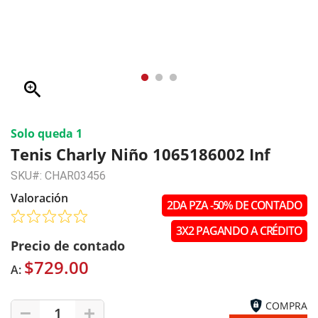
zoom_in
Solo queda 1
Tenis Charly Niño 1065186002 Inf
SKU#: CHAR03456
Valoración
2DA PZA -50% DE CONTADO
3X2 PAGANDO A CRÉDITO
Precio de contado
$729.00
A:
COMPRA
1