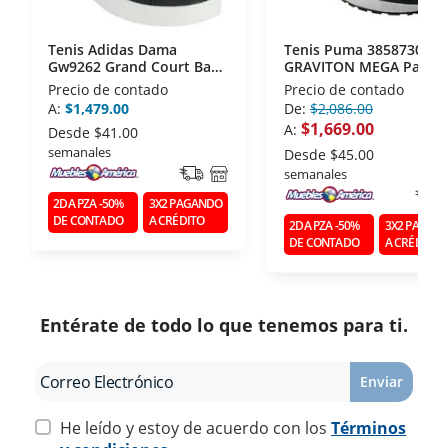
Tenis Adidas Dama
Tenis Puma 38587301
Gw9262 Grand Court Base
GRAVITON MEGA Para
2.0
Caballero 28
Precio de contado
Precio de contado
A:
$1,479.00
De:
$2,086.00
$1,669.00
A:
Desde
$41.00
semanales
Desde
$45.00
semanales
2DA PZA -50%
3X2 PAGANDO
DE CONTADO
A CRÉDITO
2DA PZA -50%
3X2 PAGAN
DE CONTADO
A CRÉDITO
Entérate de todo lo que tenemos para ti.
Enviar
He leído y estoy de acuerdo con los
Términos