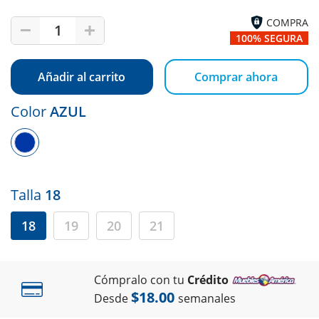
COMPRA
1
100% SEGURA
Añadir al carrito
Comprar ahora
Color
AZUL
Talla
18
18
19
20
21
Cómpralo con tu
Crédito
$18.00
Desde
semanales