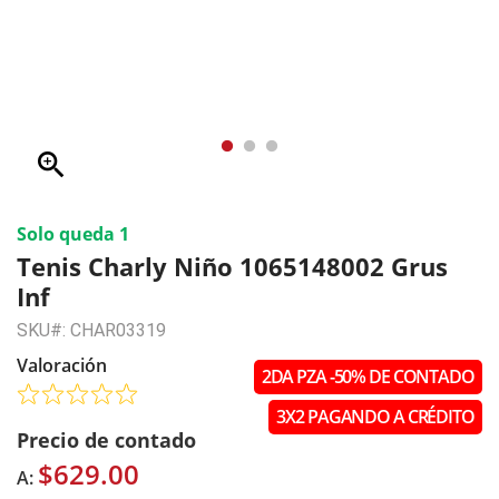
zoom_in
Solo queda 1
Tenis Charly Niño 1065148002 Grus
Inf
SKU#: CHAR03319
Valoración
2DA PZA -50% DE CONTADO
3X2 PAGANDO A CRÉDITO
Precio de contado
$629.00
A: