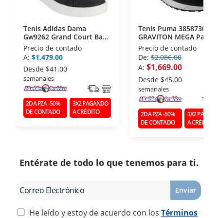
Tenis Adidas Dama
Tenis Puma 38587301
Gw9262 Grand Court Base
GRAVITON MEGA Para
2.0
Caballero 28
Precio de contado
Precio de contado
A:
$1,479.00
De:
$2,086.00
$1,669.00
A:
Desde
$41.00
semanales
Desde
$45.00
semanales
2DA PZA -50%
3X2 PAGANDO
DE CONTADO
A CRÉDITO
2DA PZA -50%
3X2 PAGAN
DE CONTADO
A CRÉDITO
Entérate de todo lo que tenemos para ti.
Enviar
He leído y estoy de acuerdo con los
Términos