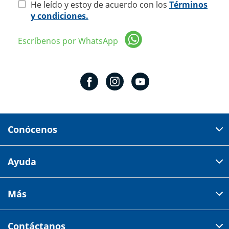
He leído y estoy de acuerdo con los
Términos
y condiciones.
Escríbenos por WhatsApp
Conócenos
Domicilio del corporativo:
Ayuda
Av 18 de marzo # 309. Colonia la Nogalera.
Código postal 44470 Guadalajara, Jalisco, México
Cómo comprar
Más
Tiendas
Credilana
Facturación electrónica
Aviso de privacidad
Centro de ayuda
Contáctanos