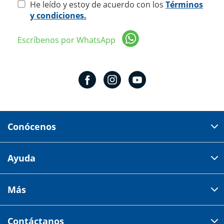
He leído y estoy de acuerdo con los
Términos
y condiciones.
Escríbenos por WhatsApp
Conócenos
Domicilio del corporativo:
Ayuda
Av 18 de marzo # 309. Colonia la Nogalera.
Código postal 44470 Guadalajara, Jalisco, México
Cómo comprar
Más
Tiendas
Credilana
Facturación electrónica
Aviso de privacidad
Centro de ayuda
Contáctanos