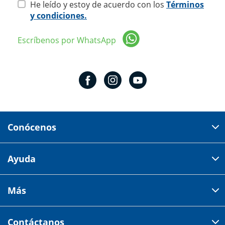
He leído y estoy de acuerdo con los
Términos
y condiciones.
Escríbenos por WhatsApp
Conócenos
Domicilio del corporativo:
Ayuda
Av 18 de marzo # 309. Colonia la Nogalera.
Código postal 44470 Guadalajara, Jalisco, México
Cómo comprar
Más
Tiendas
Credilana
Facturación electrónica
Aviso de privacidad
Centro de ayuda
Contáctanos