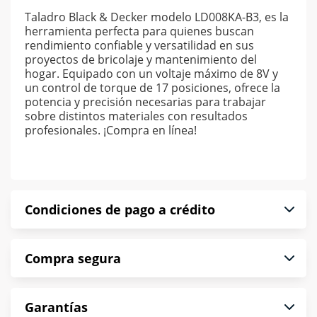
Taladro Black & Decker modelo LD008KA-B3, es la
herramienta perfecta para quienes buscan
rendimiento confiable y versatilidad en sus
proyectos de bricolaje y mantenimiento del
hogar. Equipado con un voltaje máximo de 8V y
un control de torque de 17 posiciones, ofrece la
potencia y precisión necesarias para trabajar
sobre distintos materiales con resultados
profesionales. ¡Compra en línea!
Condiciones de pago a crédito
Precio calculado a 52 semanas abonando
Compra segura
puntualmente. Al finalizar tu compra generas el
2% en monedero electrónico.
En Muebles América te informamos que tu
*Sujeto a aprobación de crédito conforme a
Garantías
compra es segura de principio a fin.
norma de Muebles América.