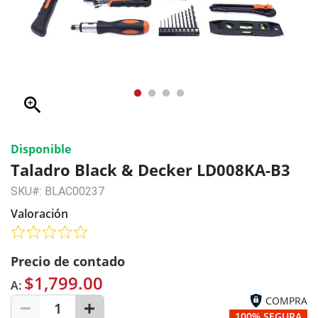
zoom_in
Disponible
Taladro Black & Decker LD008KA-B3
SKU#: BLAC00237
Valoración
Precio de contado
$1,799.00
A:
COMPRA
1
100% SEGURA