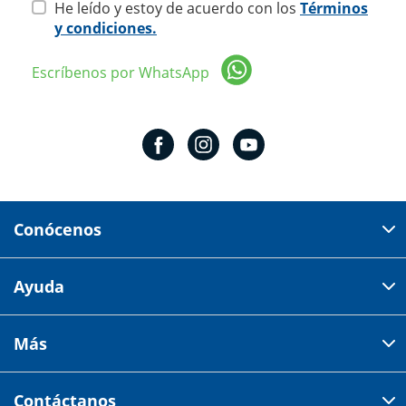
He leído y estoy de acuerdo con los
Términos
y condiciones.
Escríbenos por WhatsApp
Conócenos
Domicilio del corporativo:
Ayuda
Av 18 de marzo # 309. Colonia la Nogalera.
Código postal 44470 Guadalajara, Jalisco, México
Cómo comprar
Más
Tiendas
Credilana
Facturación electrónica
Aviso de privacidad
Centro de ayuda
Contáctanos