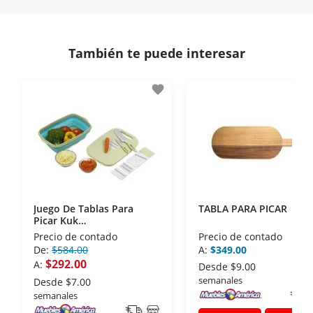
En Muebles América nos interesa tu satisfacción.
comunicación de nuestros clientes.
Si necesitas mayor detalle de tu garantía,
consulta los términos y condiciones
aquí
.
Contamos con:
También te puede interesar
- Certificados de seguridad SSL y Encriptación 3D.
- Sello de confianza correspondiente,
favorite
disposiciones legales y Códigos de Ética de la
Asociación Mexicana de Internet (AIMX).
- Nos encontramos en la lista de socios Activos de
la Asociación de Internet.MX.
Juego De Tablas Para
TABLA PARA PICAR
Picar Kuk
MULTIFUNCIONAL 8
Precio de contado
Precio de contado
PIEZAS
De:
$584.00
A:
$349.00
$292.00
A:
Desde
$9.00
semanales
Desde
$7.00
semanales