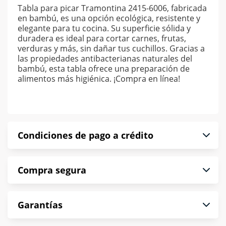
Tabla para picar Tramontina 2415-6006, fabricada
en bambú, es una opción ecológica, resistente y
elegante para tu cocina. Su superficie sólida y
duradera es ideal para cortar carnes, frutas,
verduras y más, sin dañar tus cuchillos. Gracias a
las propiedades antibacterianas naturales del
bambú, esta tabla ofrece una preparación de
alimentos más higiénica. ¡Compra en línea!
Condiciones de pago a crédito
Precio calculado a 52 semanas abonando
Compra segura
puntualmente. Al finalizar tu compra generas el
2% en monedero electrónico.
En Muebles América te informamos que tu
*Sujeto a aprobación de crédito conforme a
Garantías
compra es segura de principio a fin.
norma de Muebles América.
Protegemos la seguridad de información y