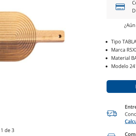
C
D
¿Aún 
Tipo TABL
Marca RSX
Material 
Modelo 24
Entr
Cono
Calc
1 de 3
Comp