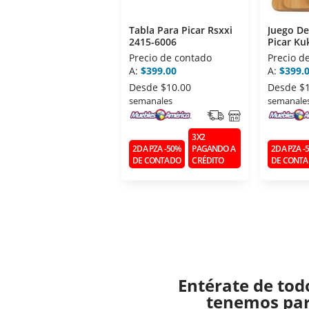
Tabla Para Picar Rsxxi
Juego De
2415-6006
Picar K
Precio de contado
Precio d
A:
$399.00
A:
$399.
Desde
$10.00
Desde
$
semanales
semanale
3X2
2DA PZA -50%
PAGANDO A
2DA PZA -
DE CONTADO
CRÉDITO
DE CONT
Entérate de tod
tenemos para