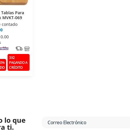
 Tablas Para
uk MVKT-069
e contado
00
10.00
s
3X2
50%
PAGANDO A
ADO
CRÉDITO
o lo que
 ti.