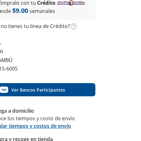
ómpralo con tu
Crédito
$9.00
esde
semanales
no tienes tu linea de Crédito?
A
XI
BAMBÚ
15-6005
Ver Bancos Participantes
MSI
ega a domicilio
ce los tiempos y costo de envío
ular tiempos y costos de envío
ra y recoge en tienda