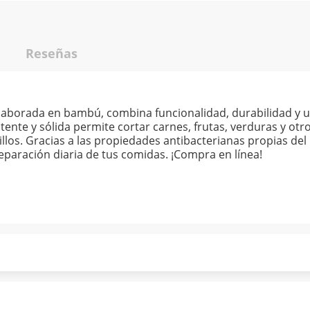
Reseñas
elaborada en bambú, combina funcionalidad, durabilidad y u
stente y sólida permite cortar carnes, frutas, verduras y ot
illos. Gracias a las propiedades antibacterianas propias de
reparación diaria de tus comidas. ¡Compra en línea!
ndo puntualmente. Al finalizar tu compra generas el 2% en