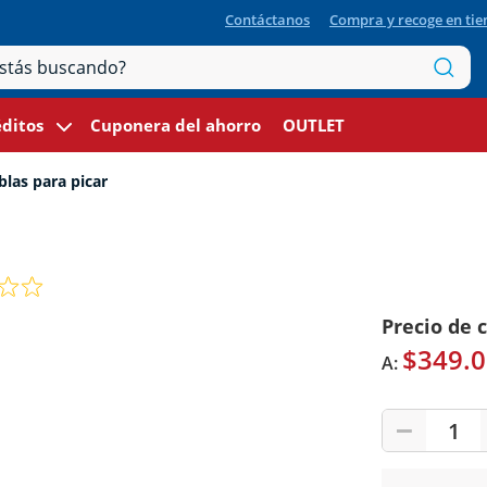
Contáctanos
Compra y recoge en ti
ditos
Cuponera del ahorro
OUTLET
las para picar
Precio de 
$349.0
A:
1