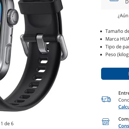
D
¿Aún 
Tamaño de 
Marca HU
Tipo de p
Peso (kilo
Entr
Cono
Calc
Comp
1 de 6
Cons