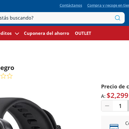
Contáctanos
Compra y recoge en ti
ditos
Cuponera del ahorro
OUTLET
Negro
Precio de 
$2,299
A:
1
C