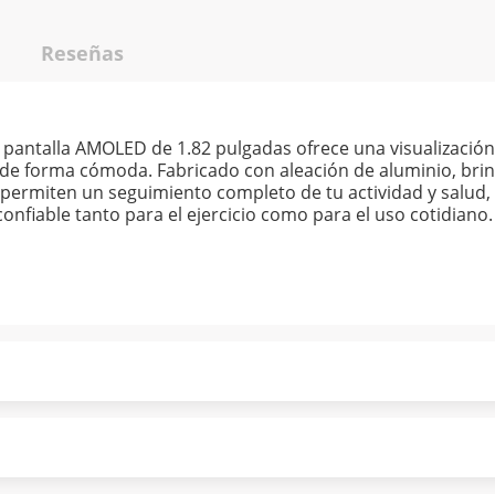
Reseñas
pantalla AMOLED de 1.82 pulgadas ofrece una visualización 
 de forma cómoda. Fabricado con aleación de aluminio, brin
 permiten un seguimiento completo de tu actividad y salud, 
confiable tanto para el ejercicio como para el uso cotidiano.
ndo puntualmente. Al finalizar tu compra generas el 2% en
forme a norma de Muebles América.