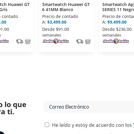
tch Huawei GT
Smartwatch Huawei GT
Smartwatch Ap
Gris
6 41MM Blanco
SERIES 11 Negr
e contado
Precio de contado
Precio de conta
.00
A:
$3,499.00
A:
$9,499.00
91.00
Desde
$91.00
Desde
$236.00
s
semanales
semanales
o lo que
 ti.
He leído y estoy de acuerdo con los