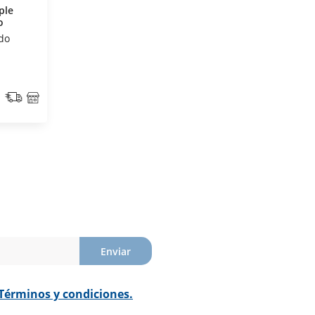
ple
o
do
Enviar
Términos y condiciones.