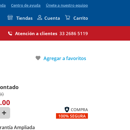
enda
Centro de ayuda
Únete a nuestro equipo
Tiendas
Cuenta
Carrito
Atención a clientes
33 2686 5119
favorite
Agregar a favoritos
contado
00
.00
COMPRA
100% SEGURA
rantía Ampliada