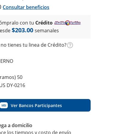
0
Consultar beneficios
ómpralo con tu
Crédito
$203.00
esde
semanales
no tienes tu linea de Crédito?
DERNO
gramos) 50
US DY-0216
Ver Bancos Participantes
MSI
ega a domicilio
ce los tiempos y costo de envío