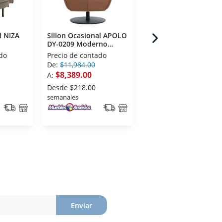
l NIZA
Sillon Ocasional APOLO
Sillon Bug
DY-0209 Moderno
Contemporaneo Gris
 Gris
Camel
do
Precio de contado
Precio de contado
De:
$11,984.00
De:
$14,899.00
$8,389.00
$11,919.00
A:
A:
Desde
$218.00
Desde
$310.00
semanales
semanales
Enviar