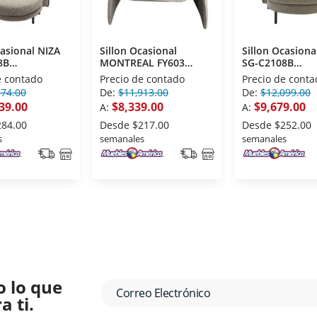
casional NIZA
Sillon Ocasional
Sillon Ocasiona
8B
MONTREAL FY603
SG-C2108B
oraneo Beige
Moderno Beige
Contemporaneo
e contado
Precio de contado
Precio de conta
674.00
De:
$11,913.00
De:
$12,099.00
39.00
$8,339.00
$9,679.00
A:
A:
284.00
Desde
$217.00
Desde
$252.00
s
semanales
semanales
o lo que
 ti.