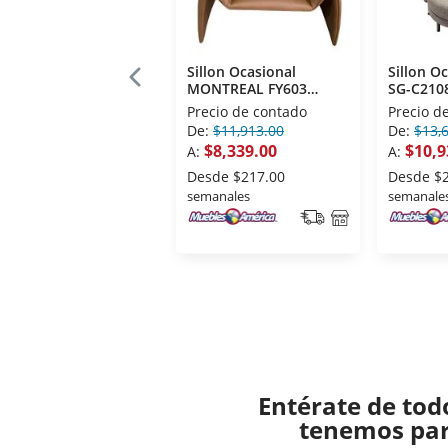
Sillon Ocasional
Sillon O
MONTREAL FY603
SG-C210
Moderno Camel
Contemp
Precio de contado
Precio d
De:
$11,913.00
De:
$13,
$8,339.00
$10,9
A:
A:
Desde
$217.00
Desde
$
semanales
semanale
Entérate de tod
tenemos para