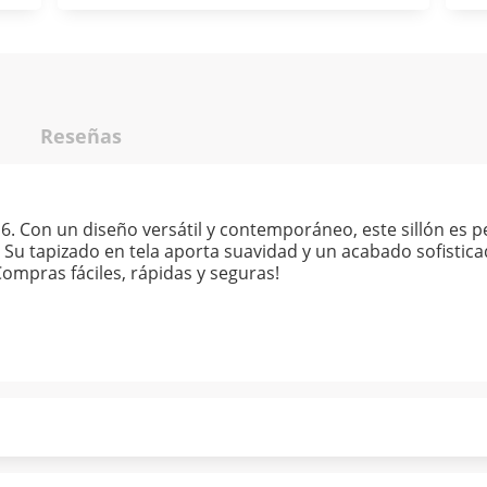
Reseñas
6. Con un diseño versátil y contemporáneo, este sillón es 
. Su tapizado en tela aporta suavidad y un acabado sofistic
ompras fáciles, rápidas y seguras!
ndo puntualmente. Al finalizar tu compra generas el 2% en