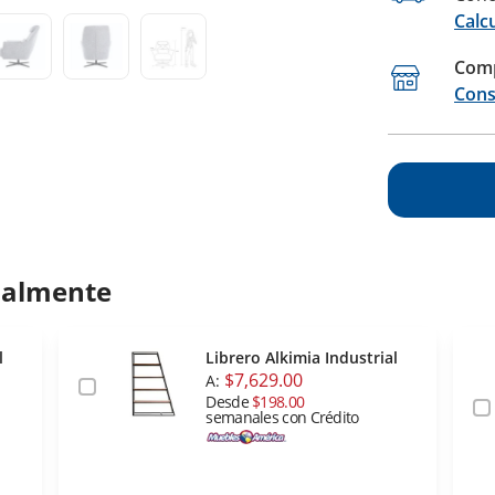
Calc
Comp
Cons
ualmente
l
Librero Alkimia Industrial
$7,629.00
A:
Desde
$198.00
semanales con Crédito