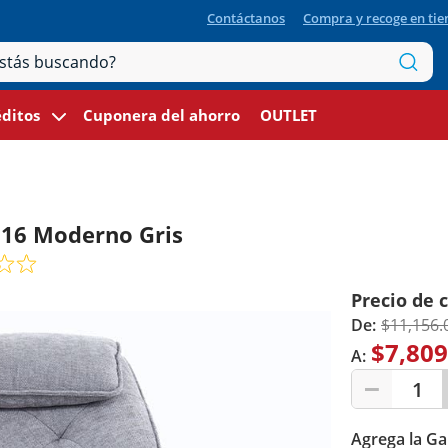
Contáctanos
Compra y recoge en ti
ditos
Cuponera del ahorro
OUTLET
216 Moderno Gris
Precio de 
De:
$11,156.
$7,809
A:
1
Agrega la Ga