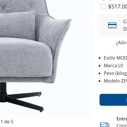
$517.0
C
D
¿Aún 
Estilo MO
Marca L0
Peso (kilo
Modelo ZE
Entr
1 de 5
Cono