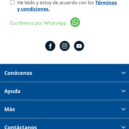
He leído y estoy de acuerdo con los
Términos
y condiciones.
Escríbenos por WhatsApp
Conócenos
Domicilio del corporativo:
Ayuda
Av 18 de marzo # 309. Colonia la Nogalera.
Código postal 44470 Guadalajara, Jalisco, México
Cómo comprar
Más
Tiendas
Credilana
Facturación electrónica
Aviso de privacidad
Centro de ayuda
Contáctanos