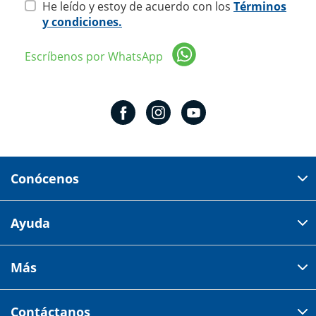
He leído y estoy de acuerdo con los
Términos
y condiciones.
Escríbenos por WhatsApp
Conócenos
Domicilio del corporativo:
Ayuda
Av 18 de marzo # 309. Colonia la Nogalera.
Código postal 44470 Guadalajara, Jalisco, México
Cómo comprar
Más
Tiendas
Credilana
Facturación electrónica
Aviso de privacidad
Centro de ayuda
Contáctanos