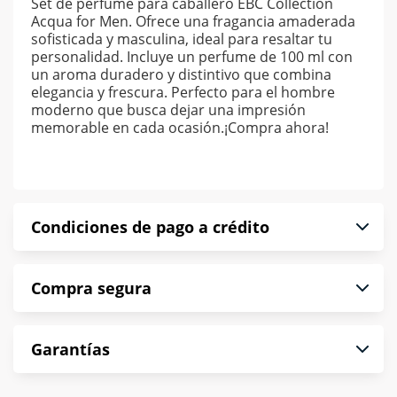
Set de perfume para caballero EBC Collection
Acqua for Men. Ofrece una fragancia amaderada
sofisticada y masculina, ideal para resaltar tu
personalidad. Incluye un perfume de 100 ml con
un aroma duradero y distintivo que combina
elegancia y frescura. Perfecto para el hombre
moderno que busca dejar una impresión
memorable en cada ocasión.¡Compra ahora!
Condiciones de pago a crédito
Precio calculado a 52 semanas abonando
Compra segura
puntualmente. Al finalizar tu compra generas el
2% en monedero electrónico.
En Muebles América te informamos que tu
*Sujeto a aprobación de crédito conforme a
Garantías
compra es segura de principio a fin.
norma de Muebles América.
Protegemos la seguridad de información y
En Muebles América nos interesa tu satisfacción.