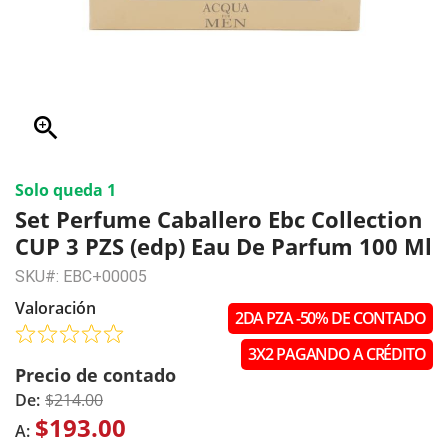
zoom_in
Solo queda 1
Set Perfume Caballero Ebc Collection
CUP 3 PZS (edp) Eau De Parfum 100 Ml
SKU#: EBC+00005
Valoración
2DA PZA -50% DE CONTADO
3X2 PAGANDO A CRÉDITO
Precio de contado
De:
$214.00
$193.00
A: