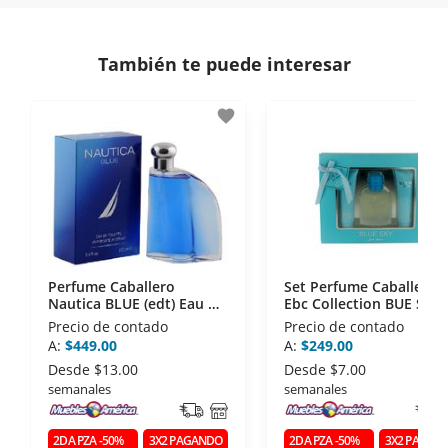
comunicación de nuestros clientes.
Si necesitas mayor detalle de tu garantía,
consulta los términos y condiciones
aquí
.
Contamos con:
También te puede interesar
- Certificados de seguridad SSL y Encriptación 3D.
- Sello de confianza correspondiente,
favorite
disposiciones legales y Códigos de Ética de la
Asociación Mexicana de Internet (AIMX).
- Nos encontramos en la lista de socios Activos de
la Asociación de Internet.MX.
Perfume Caballero
Set Perfume Caballero
Nautica BLUE (edt) Eau De
Ebc Collection BUE SKY 
Toilette 100 Ml
PZS (edp) Eau De Parfu
Precio de contado
Precio de contado
100 Ml
A:
$449.00
A:
$249.00
Desde
$13.00
Desde
$7.00
semanales
semanales
2DA PZA -50%
3X2 PAGANDO
2DA PZA -50%
3X2 PAGAN