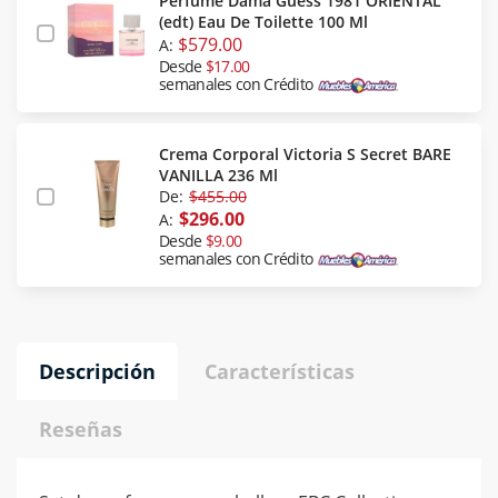
Perfume Dama Guess 1981 ORIENTAL
(edt) Eau De Toilette 100 Ml
$579.00
A:
Desde
$17.00
semanales con Crédito
Crema Corporal Victoria S Secret BARE
VANILLA 236 Ml
De:
$455.00
$296.00
A:
Desde
$9.00
semanales con Crédito
Descripción
Características
Reseñas