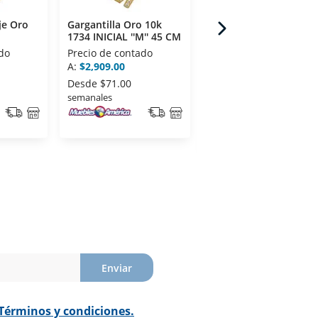
je Oro
Gargantilla Oro 10k
Gargantilla Oro 10k 909
1734 INICIAL ''M'' 45 CM
FLOR GUADALUPE 40
CM
do
Precio de contado
Precio de contado
A:
$2,909.00
De:
$2,049.00
$1,639.00
A:
Desde
$71.00
semanales
Desde
$40.00
semanales
Enviar
Términos y condiciones.