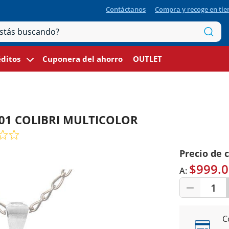
Contáctanos
Compra y recoge en ti
ditos
Cuponera del ahorro
OUTLET
 P801 COLIBRI MULTICOLOR
Precio de 
$999.0
A:
1
C