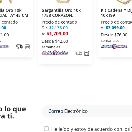
lla Oro 10k
Gargantilla Oro 10k
Kit Cadena Y Di
IAL ''A'' 45 CM
1758 CORAZON
10k I99
CIRCONIAS 45 CM
e contado
Precio de contado
Precio de conta
.00
De:
$2,136.00
A:
$3,099.00
$1,709.00
A:
71.00
Desde
$76.00
s
semanales
Desde
$42.00
semanales
o lo que
 ti.
He leído y estoy de acuerdo con los