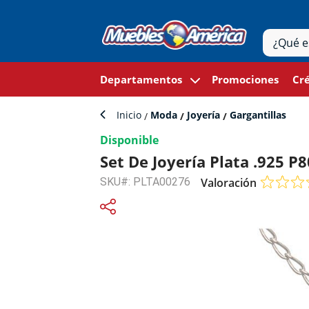
Departamentos
Promociones
Cré
Inicio
Moda
Joyería
Gargantillas
Disponible
Set De Joyería Plata .925
SKU#: PLTA00276
Valoración