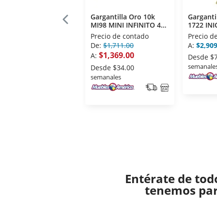
Gargantilla Oro 10k
Garganti
MI98 MINI INFINITO 40
1722 INIC
CM
Precio de contado
Precio d
De:
$1,711.00
A:
$2,909
$1,369.00
A:
Desde
$
semanale
Desde
$34.00
semanales
Entérate de tod
tenemos para