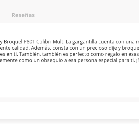
Reseñas
y Broquel P801 Colibri Mult. La gargantilla cuenta con una 
elente calidad. Además, consta con un precioso dije y broqu
íbles en ti. También, también es perfecto como regalo en es
emente como un obsequio a esa persona especial para ti. ¡
ndo puntualmente. Al finalizar tu compra generas el 2% en
forme a norma de Muebles América.