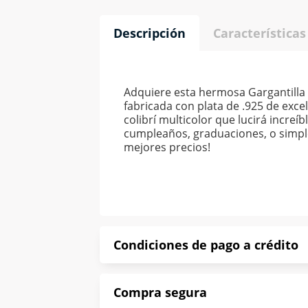
Descripción
Características
Adquiere esta hermosa Gargantilla 
fabricada con plata de .925 de exc
colibrí multicolor que lucirá incre
cumpleaños, graduaciones, o simpl
mejores precios!
Condiciones de pago a crédito
Precio calculado a 52 semanas abona
Compra segura
*Sujeto a aprobación de crédito con