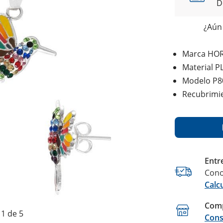
D
¿Aún 
Marca HO
Material P
Modelo P8
Recubrimi
Entr
Cono
Calc
Comp
1 de 5
Cons