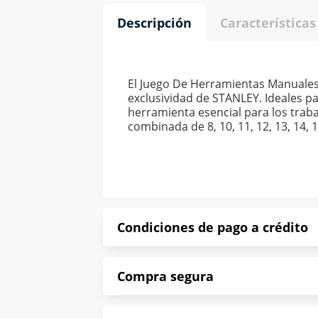
Descripción
Características
El Juego De Herramientas Manuales
exclusividad de STANLEY. Ideales pa
herramienta esencial para los traba
combinada de 8, 10, 11, 12, 13, 14, 
Condiciones de pago a crédito
Precio calculado a 52 semanas abona
Compra segura
*Sujeto a aprobación de crédito con
En Muebles América te informamos que