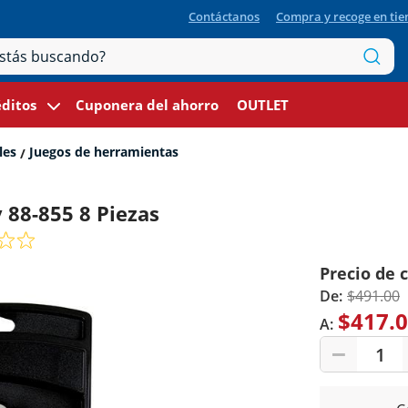
Contáctanos
Compra y recoge en ti
ditos
Cuponera del ahorro
OUTLET
les
Juegos de herramientas
 88-855 8 Piezas
Precio de 
De:
$491.00
$417.
A:
1