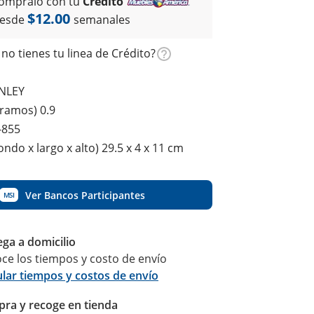
ómpralo con tu
Crédito
$12.00
esde
semanales
no tienes tu linea de Crédito?
NLEY
gramos) 0.9
-855
ndo x largo x alto) 29.5 x 4 x 11 cm
Ver Bancos Participantes
MSI
ega a domicilio
ce los tiempos y costo de envío
ular tiempos y costos de envío
ra y recoge en tienda
Calcular