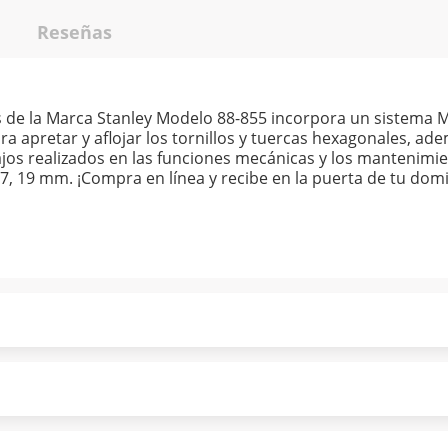
Reseñas
 de la Marca Stanley Modelo 88-855 incorpora un sistema 
ra apretar y aflojar los tornillos y tuercas hexagonales, ad
jos realizados en las funciones mecánicas y los mantenimient
17, 19 mm. ¡Compra en línea y recibe en la puerta de tu domic
ndo puntualmente. Al finalizar tu compra generas el 2% en
forme a norma de Muebles América.
 tu compra es segura de principio a fin.