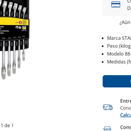
C
D
¿Aún 
Marca STA
Peso (kilo
Modelo 88
Medidas (fo
Entr
Cono
Calc
1 de 1
Comp