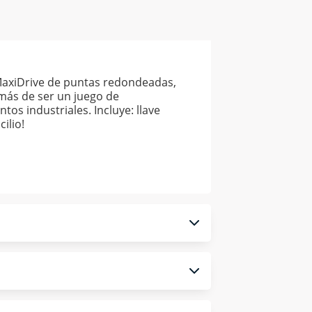
MaxiDrive de puntas redondeadas,
emás de ser un juego de
os industriales. Incluye: llave
ilio!
 monedero electrónico.