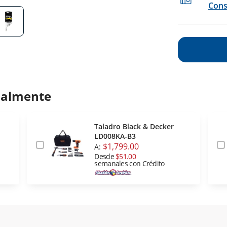
Cons
ualmente
Taladro Black & Decker
LD008KA-B3
$1,799.00
A:
Desde
$51.00
semanales con Crédito