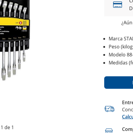
C
D
¿Aún 
Marca STA
Peso (kilo
Modelo 88
Medidas (fo
Entr
Cono
Calc
1 de 1
Comp