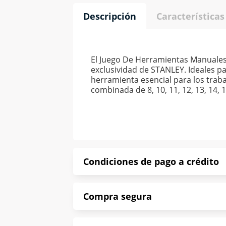
Descripción
Características
El Juego De Herramientas Manuales
exclusividad de STANLEY. Ideales pa
herramienta esencial para los traba
combinada de 8, 10, 11, 12, 13, 14, 
Condiciones de pago a crédito
Precio calculado a 52 semanas abona
Compra segura
*Sujeto a aprobación de crédito con
En Muebles América te informamos que