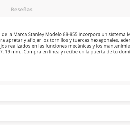
Reseñas
 de la Marca Stanley Modelo 88-855 incorpora un sistema 
ra apretar y aflojar los tornillos y tuercas hexagonales, ad
jos realizados en las funciones mecánicas y los mantenimient
17, 19 mm. ¡Compra en línea y recibe en la puerta de tu domic
ndo puntualmente. Al finalizar tu compra generas el 2% en
forme a norma de Muebles América.
 tu compra es segura de principio a fin.