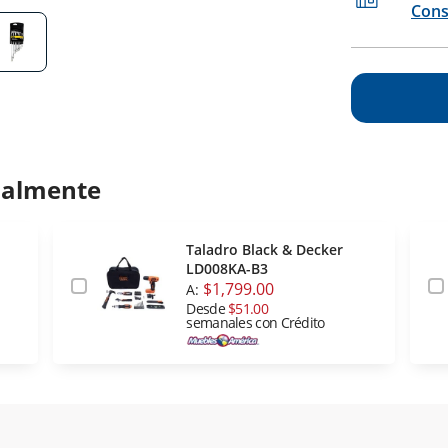
Cons
ualmente
Taladro Black & Decker
LD008KA-B3
$1,799.00
A:
Desde
$51.00
semanales con Crédito