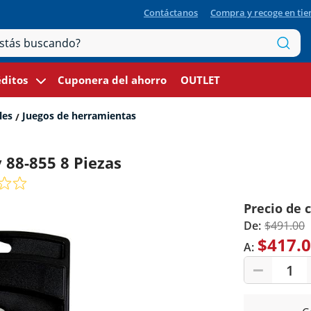
Contáctanos
Compra y recoge en ti
ditos
Cuponera del ahorro
OUTLET
les
Juegos de herramientas
 88-855 8 Piezas
Precio de 
De:
$491.00
$417.
A:
1