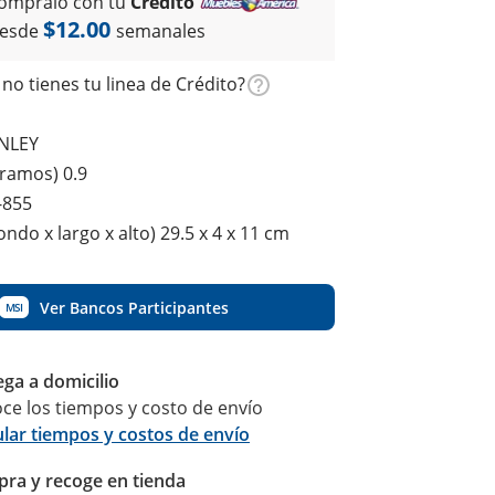
ómpralo con tu
Crédito
$12.00
esde
semanales
no tienes tu linea de Crédito?
NLEY
gramos) 0.9
-855
ndo x largo x alto) 29.5 x 4 x 11 cm
Ver Bancos Participantes
MSI
ega a domicilio
ce los tiempos y costo de envío
ular tiempos y costos de envío
ra y recoge en tienda
Calcular