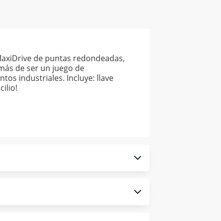
MaxiDrive de puntas redondeadas,
emás de ser un juego de
os industriales. Incluye: llave
ilio!
 monedero electrónico.