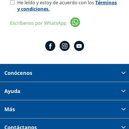
He leído y estoy de acuerdo con los
Términos
y condiciones.
Escríbenos por WhatsApp
Conócenos
Domicilio del corporativo:
Ayuda
Av 18 de marzo # 309. Colonia la Nogalera.
Código postal 44470 Guadalajara, Jalisco, México
Cómo comprar
Más
Tiendas
Credilana
Facturación electrónica
Aviso de privacidad
Centro de ayuda
Contáctanos