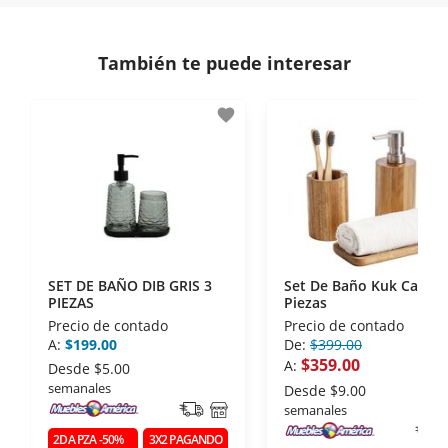
comunicación de nuestros clientes.
Si necesitas mayor detalle de tu garantía,
consulta los términos y condiciones
aquí
.
Contamos con:
También te puede interesar
- Certificados de seguridad SSL y Encriptación 3D.
- Sello de confianza correspondiente,
favorite
disposiciones legales y Códigos de Ética de la
Asociación Mexicana de Internet (AIMX).
- Nos encontramos en la lista de socios Activos de
la Asociación de Internet.MX.
SET DE BAÑO DIB GRIS 3
Set De Baño Kuk Cafe 3
PIEZAS
Piezas
Precio de contado
Precio de contado
A:
$199.00
De:
$399.00
$359.00
A:
Desde
$5.00
semanales
Desde
$9.00
semanales
2DA PZA -50%
3X2 PAGANDO