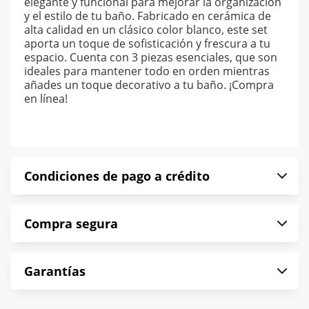
elegante y funcional para mejorar la organización
y el estilo de tu baño. Fabricado en cerámica de
alta calidad en un clásico color blanco, este set
aporta un toque de sofisticación y frescura a tu
espacio. Cuenta con 3 piezas esenciales, que son
ideales para mantener todo en orden mientras
añades un toque decorativo a tu baño. ¡Compra
en línea!
Condiciones de pago a crédito
Precio calculado a 52 semanas abonando
Compra segura
puntualmente. Al finalizar tu compra generas el
2% en monedero electrónico.
En Muebles América te informamos que tu
*Sujeto a aprobación de crédito conforme a
Garantías
compra es segura de principio a fin.
norma de Muebles América.
Protegemos la seguridad de información y
En Muebles América nos interesa tu satisfacción.