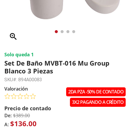
zoom_in
Solo queda 1
Set De Baño MVBT-016 Mu Group
Blanco 3 Piezas
SKU#: 894A00083
Valoración
2DA PZA -50% DE CONTADO
3X2 PAGANDO A CRÉDITO
Precio de contado
De:
$389.00
$136.00
A: