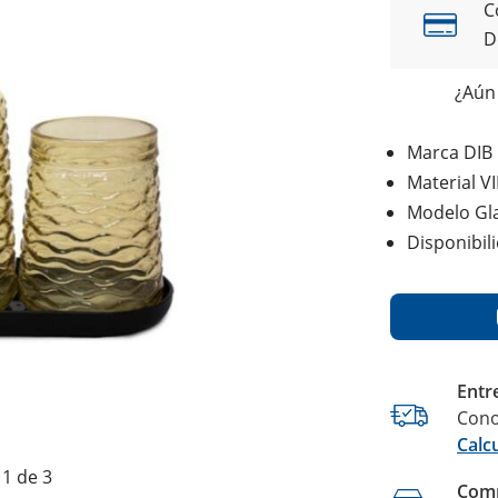
C
D
¿Aún 
Marca DIB
Material V
Modelo Gla
Disponibil
Entr
Cono
Calc
1 de 3
Comp