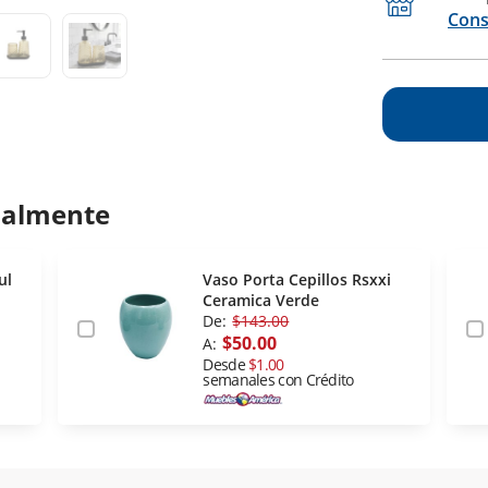
Cons
ualmente
ul
Vaso Porta Cepillos Rsxxi
Ceramica Verde
De:
$143.00
$50.00
A:
Desde
$1.00
semanales con Crédito