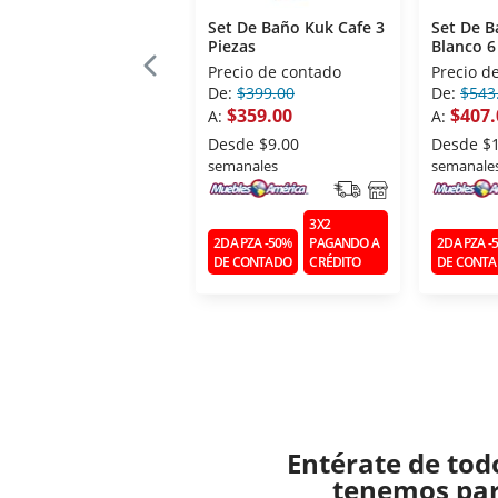
Set De Baño Kuk Cafe 3
Set De 
Piezas
Blanco 6
Precio de contado
Precio d
De:
$399.00
De:
$543
$359.00
$407.
A:
A:
Desde
$9.00
Desde
$
semanales
semanale
3X2
2DA PZA -50%
PAGANDO A
2DA PZA -
DE CONTADO
CRÉDITO
DE CONT
Entérate de tod
tenemos para