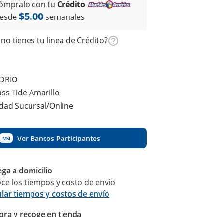
ómpralo con tu
Crédito
$5.00
esde
semanales
no tienes tu linea de Crédito?
IDRIO
ss Tide Amarillo
idad Sucursal/Online
Ver Bancos Participantes
MSI
ega a domicilio
ce los tiempos y costo de envío
ular tiempos y costos de envío
ra y recoge en tienda