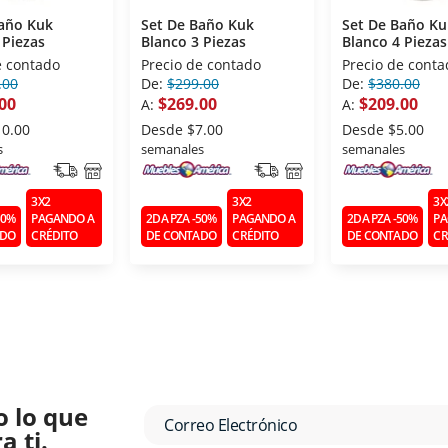
Baño Kuk
Set De Baño Kuk
Set De Baño Ku
 Piezas
Blanco 3 Piezas
Blanco 4 Piezas
e contado
Precio de contado
Precio de conta
.00
De:
$299.00
De:
$380.00
00
$269.00
$209.00
A:
A:
10.00
Desde
$7.00
Desde
$5.00
s
semanales
semanales
3X2
3X2
3X
50%
PAGANDO A
2DA PZA -50%
PAGANDO A
2DA PZA -50%
PA
ADO
CRÉDITO
DE CONTADO
CRÉDITO
DE CONTADO
CR
o lo que
 ti.