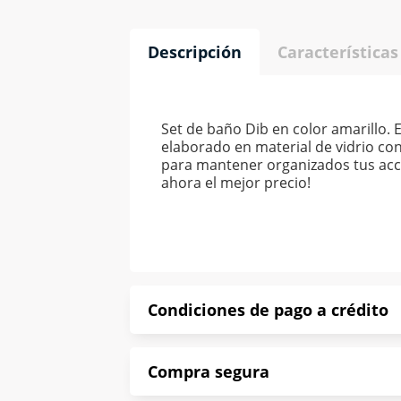
Descripción
Características
Set de baño Dib en color amarillo.
elaborado en material de vidrio con
para mantener organizados tus acce
ahora el mejor precio!
Condiciones de pago a crédito
Precio calculado a 52 semanas abona
Compra segura
*Sujeto a aprobación de crédito con