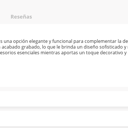
Reseñas
 Es una opción elegante y funcional para complementar la de
 acabado grabado, lo que le brinda un diseño sofisticado y 
sorios esenciales mientras aportas un toque decorativo y 
ndo puntualmente. Al finalizar tu compra generas el 2% en
forme a norma de Muebles América.