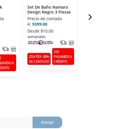
k
Set De Baño Namaro
Set De Baño Namaro
Design Negro 3 Piezas
Design Blanco 3 Pieza
do
Precio de contado
Precio de contado
A:
$399.00
A:
$399.00
Desde
$10.00
Desde
$10.00
semanales
semanales
3X2
3X2
2DA PZA -50%
PAGANDO A
2DA PZA -50%
PAGANDO 
2
DE CONTADO
CRÉDITO
DE CONTADO
CRÉDITO
GANDO A
ÉDITO
Enviar