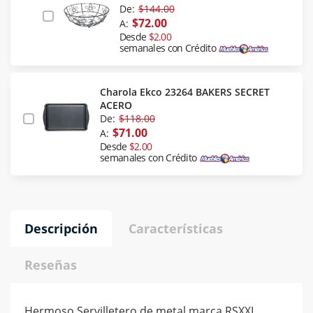
De:
$144.00
$72.00
A:
Desde
$2.00
semanales con Crédito
Charola Ekco 23264 BAKERS SECRET
ACERO
De:
$118.00
$71.00
A:
Desde
$2.00
semanales con Crédito
Descripción
Características
Reseñas
Hermoso Servilletero de metal marca RSXXI