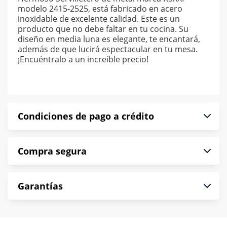
modelo 2415-2525, está fabricado en acero
inoxidable de excelente calidad. Este es un
producto que no debe faltar en tu cocina. Su
diseño en media luna es elegante, te encantará,
además de que lucirá espectacular en tu mesa.
¡Encuéntralo a un increíble precio!
Condiciones de pago a crédito
Precio calculado a 52 semanas abonando
Compra segura
puntualmente. Al finalizar tu compra generas el
2% en monedero electrónico.
En Muebles América te informamos que tu
*Sujeto a aprobación de crédito conforme a
Garantías
compra es segura de principio a fin.
norma de Muebles América.
Protegemos la seguridad de información y
En Muebles América nos interesa tu satisfacción.
comunicación de nuestros clientes.
Si necesitas mayor detalle de tu garantía,