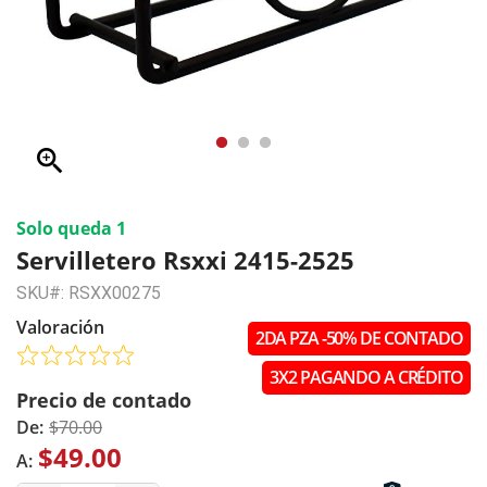
zoom_in
Solo queda 1
Servilletero Rsxxi 2415-2525
SKU#: RSXX00275
Valoración
2DA PZA -50% DE CONTADO
3X2 PAGANDO A CRÉDITO
Precio de contado
De:
$70.00
$49.00
A: