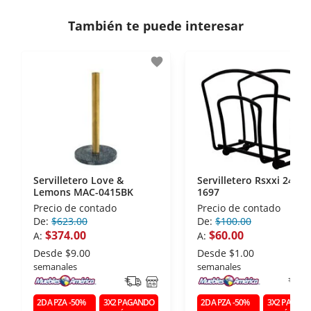
consulta los términos y condiciones
aquí
.
Contamos con:
También te puede interesar
- Certificados de seguridad SSL y Encriptación 3D.
- Sello de confianza correspondiente,
favorite
disposiciones legales y Códigos de Ética de la
Asociación Mexicana de Internet (AIMX).
- Nos encontramos en la lista de socios Activos de
la Asociación de Internet.MX.
Servilletero Love &
Servilletero Rsxxi 2415-
Lemons MAC-0415BK
1697
Precio de contado
Precio de contado
De:
$623.00
De:
$100.00
$374.00
$60.00
A:
A:
Desde
$9.00
Desde
$1.00
semanales
semanales
2DA PZA -50%
3X2 PAGANDO
2DA PZA -50%
3X2 PAGAN