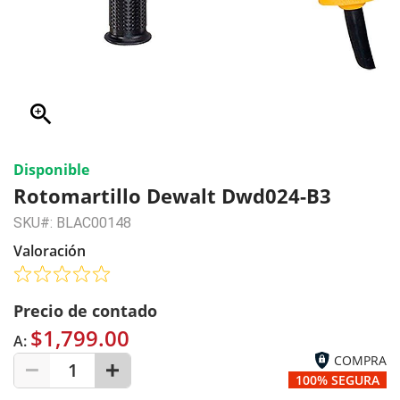
zoom_in
Disponible
Rotomartillo Dewalt Dwd024-B3
SKU#: BLAC00148
Valoración
Precio de contado
$1,799.00
A:
COMPRA
1
100% SEGURA