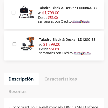
Taladro Black & Decker LD008KA-B3
$1,799.00
A:
Desde
$51.00
semanales con Crédito
Taladro Black & Decker LD12SC-B3
$1,899.00
A:
Desde
$51.00
semanales con Crédito
Descripción
Características
Reseñas
El rotomartillo Dewalt modelo DWD024-B3 ofrece