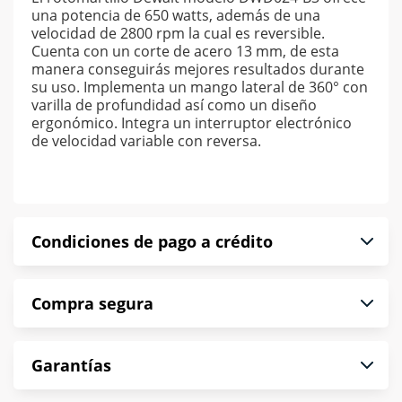
una potencia de 650 watts, además de una
velocidad de 2800 rpm la cual es reversible.
Cuenta con un corte de acero 13 mm, de esta
manera conseguirás mejores resultados durante
su uso. Implementa un mango lateral de 360° con
varilla de profundidad así como un diseño
ergonómico. Integra un interruptor electrónico
de velocidad variable con reversa.
Condiciones de pago a crédito
Precio calculado a 52 semanas abonando
Compra segura
puntualmente. Al finalizar tu compra generas el
2% en monedero electrónico.
En Muebles América te informamos que tu
*Sujeto a aprobación de crédito conforme a
Garantías
compra es segura de principio a fin.
norma de Muebles América.
Protegemos la seguridad de información y