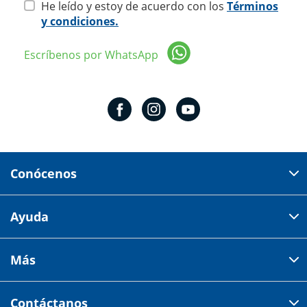
He leído y estoy de acuerdo con los
Términos
y condiciones.
Escríbenos por WhatsApp
Conócenos
Domicilio del corporativo:
Ayuda
Av 18 de marzo # 309. Colonia la Nogalera.
Código postal 44470 Guadalajara, Jalisco, México
Cómo comprar
Más
Tiendas
Credilana
Facturación electrónica
Aviso de privacidad
Centro de ayuda
Contáctanos