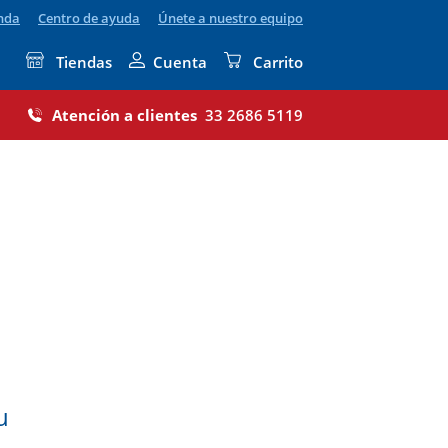
enda
Centro de ayuda
Únete a nuestro equipo
Tiendas
Cuenta
Carrito
Atención a clientes
33 2686 5119
u